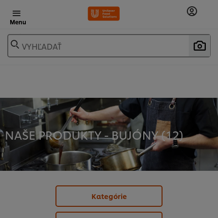
Menu
VYHĽADAŤ
NAŠE PRODUKTY - BUJÓNY (
12
)
Kategórie