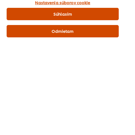
"Súhlasím" nám dávate aktívny súhlas s používaním
Nastavenia súborov cookie
súborov cookies.
Knorr Zeleninový bujón 1 kg
Súhlasím
Odmietam
Ako objednať
Viac produktov