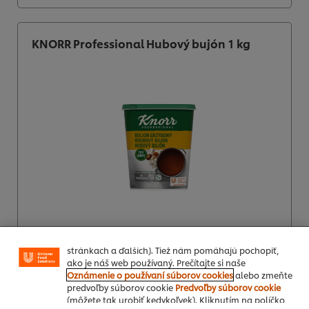
KNORR Professional Hubový bujón 1 kg
Používame súbory cookies (a podobné techniky), aby
sme mohli zlepšiť Vaše skúsenosti s našim webom.
Súbory cookies Vám umožňujú využívať niektoré
funkcie (ako je napr. Ukladanie online nákupného
košíka), funkcia zdieľanie na sociálnych sieťach (pre
Facebook, Instagram atď.) A prispôsobovať správy a
zobrazovať reklamy podľa Vašich záujmov (na našich
Ako objednať
stránkach a ďalších). Tiež nám pomáhajú pochopiť,
ako je náš web používaný. Prečítajte si naše
Viac produktov
Oznámenie o používaní súborov cookies
alebo zmeňte
predvoľby súborov cookie
Predvoľby súborov cookie
(môžete tak urobiť kedykoľvek). Kliknutím na políčko