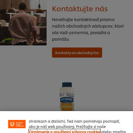
Kontaktujte nás
Neváhajte kontaktovať priamo
našich obchodných zástupcov, ktorí
vás radi usmernia, poradia a
pomôžu.
Používame súbory cookies (a podobné techniky), aby
sme mohli zlepšiť Vaše skúsenosti s našim webom.
Súbory cookies Vám umožňujú využívať niektoré
funkcie (ako je napr. Ukladanie online nákupného
košíka), funkcia zdieľanie na sociálnych sieťach (pre
Facebook, Instagram atď.) A prispôsobovať správy a
zobrazovať reklamy podľa Vašich záujmov (na našich
stránkach a ďalších). Tiež nám pomáhajú pochopiť,
ako je náš web používaný. Prečítajte si naše
Oznámenie o používaní súborov cookies
alebo zmeňte