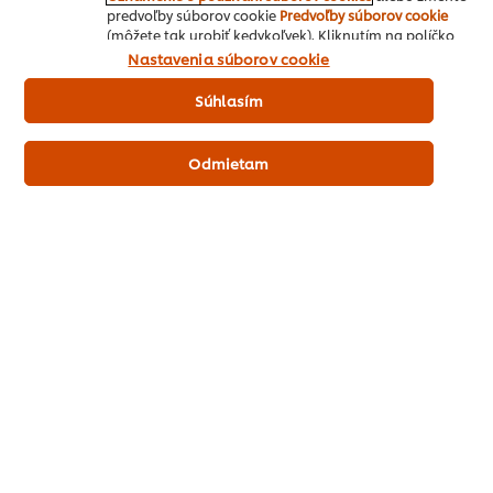
Hellmann's Horčica 880 g
predvoľby súborov cookie
Predvoľby súborov cookie
(môžete tak urobiť kedykoľvek). Kliknutím na políčko
"Súhlasím" nám dávate aktívny súhlas s používaním
Nastavenia súborov cookie
súborov cookies.
Kontakty na obchodný tím
Súhlasím
Odmietam
Domov
Inšpirácie šéfkuchára
Recepty
Produkty
Vzdelávanie
O nás