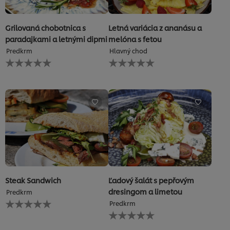
Grilovaná chobotnica s
Letná variácia z ananásu a
paradajkami a letnými dipmi
melóna s fetou
Predkrm
Hlavný chod
Pre
Pre
túto
túto
recipe
recipe
neboli
neboli
odoslané
odoslané
žiadne
žiadne
hodnotenia
hodnotenia
Steak Sandwich
Ľadový šalát s pepřovým
dresingom a limetou
Predkrm
Pre
Predkrm
túto
Pre
recipe
túto
neboli
recipe