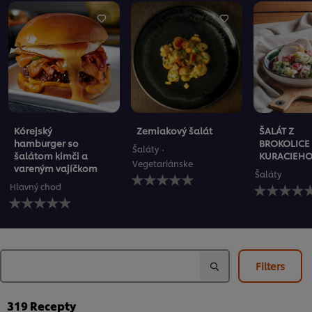
Kórejský
Zemiakový šalát
ŠALÁT Z
hamburger so
BROKOLICE
Šaláty
šalátom kimči a
KURACIEHO
Vegetariánske
vareným vajíčkom
Pre
Šaláty
Pre
túto
Hlavný chod
Pre
túto
recipe
túto
recipe
neboli
recipe
neboli
odoslané
neboli
odoslané
žiadne
odoslané
žiadne
hodnotenia
žiadne
hodnotenia
Filters
hodnotenia
319
Recepty