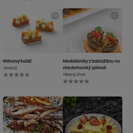
Mrkvový koláč
Medailóniky z baklažánu na
stredomorský spôsob
Dezerty
Pre
Hlavný chod
túto
Pre
recipe
túto
neboli
recipe
odoslané
neboli
žiadne
odoslané
hodnotenia
žiadne
hodnotenia