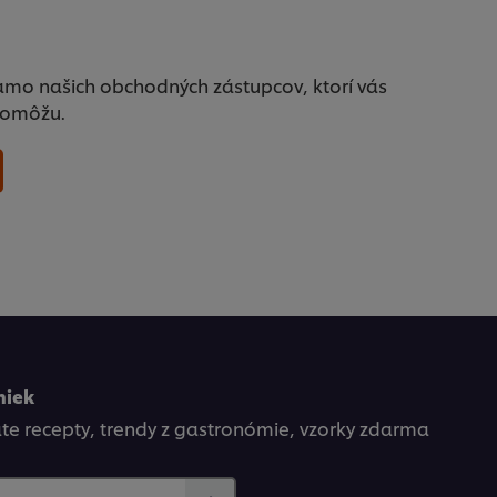
amo našich obchodných zástupcov, ktorí vás
pomôžu.
niek
kate recepty, trendy z gastronómie, vzorky zdarma