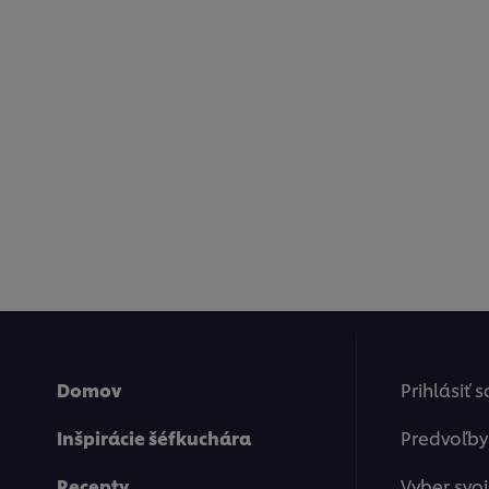
Domov
Prihlásiť 
Inšpirácie šéfkuchára
Predvoľby
Recepty
Vyber svoj