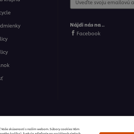
Uveďte svoju emailovú 
cycle
Nájdi nás na ..
odmienky
Facebook
licy
licy
ánok
sť
ions / všetky práva vyhradené
ť Vaše skúsenosti s našim webom. Súbory cookies Vám
pného košíka), funkcia zdieľanie na sociálnych sieťach