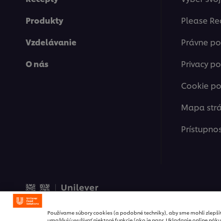
Produkty
Please Re
Vzdelávanie
Právne p
O nás
Privacy po
Cookie po
Mapa str
Prístupno
© 2026 Unilever Food Solut
Používame súbory cookies (a podobné techniky), aby sme mohli zlepši
umožňujú využívať niektoré funkcie (ako je napr. Ukladanie online náku