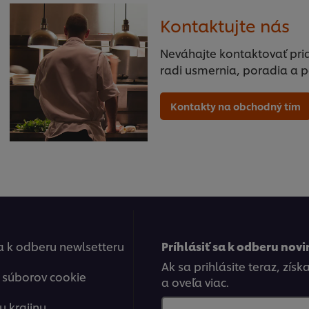
Kontaktujte nás
Neváhajte kontaktovať pri
radi usmernia, poradia a 
Kontakty na obchodný tím
sa k odberu newlsetteru
Príhlásiť sa k odberu novi
Ak sa prihlásite teraz, zís
 súborov cookie
a oveľa viac.
u krajinu