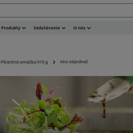
Produkty
Vzdelávanie
O nás
Ako objednať
 Pikantná omáčka 910 g