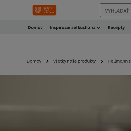
VYHĽADAŤ
Domov
Inšpirácie šéfkuchára
Recepty
Domov
Všetky naše produkty
Hellmann's