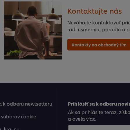
Kontaktujte nás
Neváhajte kontaktovať pri
radi usmernia, poradia a 
Kontakty na obchodný tím
sa k odberu newlsetteru
Príhlásiť sa k odberu novi
Ak sa prihlásite teraz, zís
 súborov cookie
a oveľa viac.
u krajinu