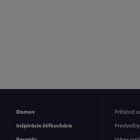
Domov
Prihlásiť 
Inšpirácie šéfkuchára
Predvoľby
Recepty
Vyber svoj