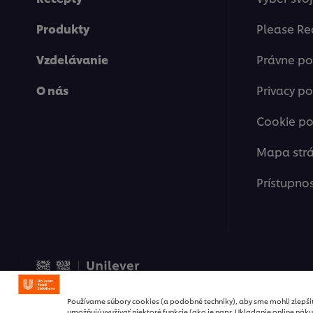
Produkty
Please Re
Vzdelávanie
Právne p
O nás
Privacy po
Cookie po
Mapa str
Prístupno
© 2026 Unilever Food Solut
Používame súbory cookies (a podobné techniky), aby sme mohli zlepši
umožňujú využívať niektoré funkcie (ako je napr. Ukladanie online náku