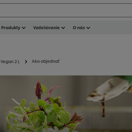
Produkty
Vzdelávanie
O nás
Ako objednať
 Vegan 2 L