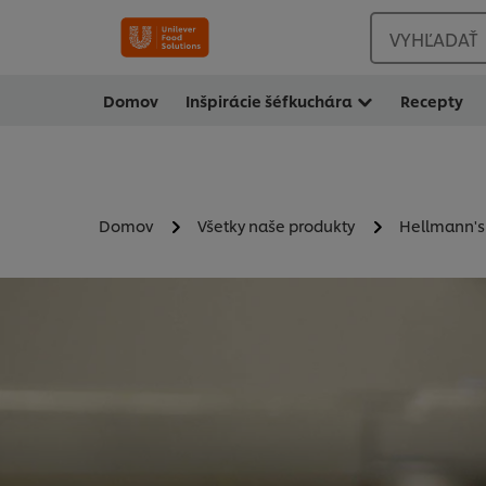
VYHĽADAŤ
Domov
Inšpirácie šéfkuchára
Recepty
Domov
Všetky naše produkty
Hellmann's