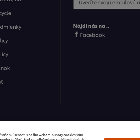
Uveďte svoju emailovú 
cycle
Nájdi nás na ..
odmienky
Facebook
licy
licy
ánok
sť
ions / všetky práva vyhradené
ť Vaše skúsenosti s našim webom. Súbory cookies Vám
pného košíka), funkcia zdieľanie na sociálnych sieťach