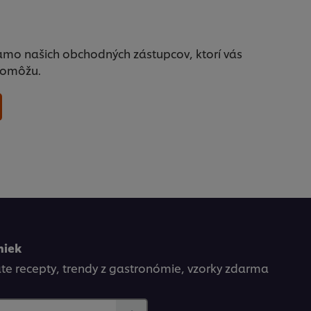
amo našich obchodných zástupcov, ktorí vás
pomôžu.
niek
kate recepty, trendy z gastronómie, vzorky zdarma