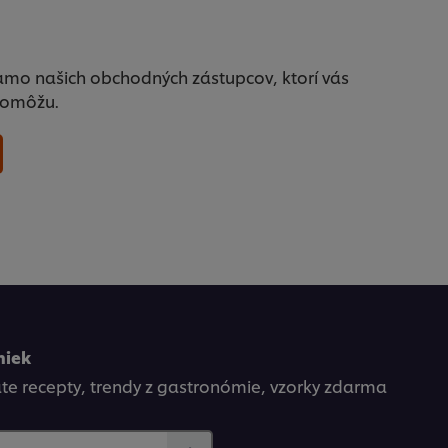
amo našich obchodných zástupcov, ktorí vás
pomôžu.
niek
kate recepty, trendy z gastronómie, vzorky zdarma