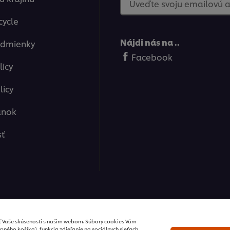
Uveďte svoju emailovú 
cycle
Nájdi nás na ..
odmienky
Facebook
licy
licy
ánok
sť
ions / všetky práva vyhradené
ť Vaše skúsenosti s našim webom. Súbory cookies Vám
pného košíka), funkcia zdieľanie na sociálnych sieťach