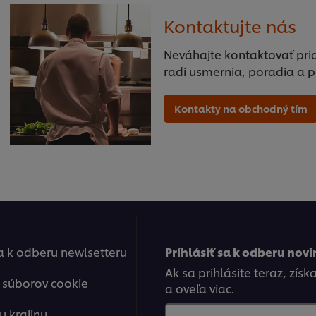
Kontaktujte nás
Neváhajte kontaktovať pri
radi usmernia, poradia a 
Kontakty na obchodný tím
sa k odberu newlsetteru
Príhlásiť sa k odberu novi
Ak sa prihlásite teraz, zís
 súborov cookie
a oveľa viac.
u krajinu