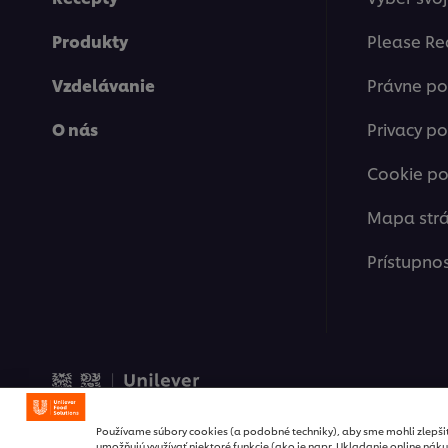
Produkty
Please Re
Vzdelávanie
Právne p
O nás
Privacy po
Cookie po
Mapa str
Prístupno
© 2026 Unilever Food Solut
Používame súbory cookies (a podobné techniky), aby sme mohli zlepši
umožňujú využívať niektoré funkcie (ako je napr. Ukladanie online náku