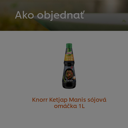
Ako objednať
Knorr Ketjap Manis sójová
omáčka 1L