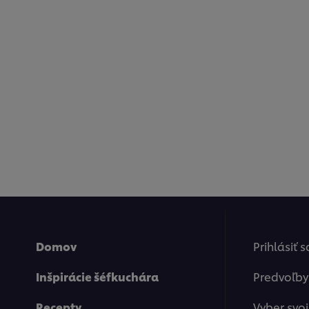
Domov
Prihlásiť 
Inšpirácie šéfkuchára
Predvoľby
Recepty
Vyber svoj