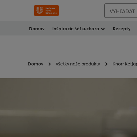
VYHĽADAŤ
Domov
Inšpirácie šéfkuchára
Recepty
Domov
Všetky naše produkty
Knorr Ketj