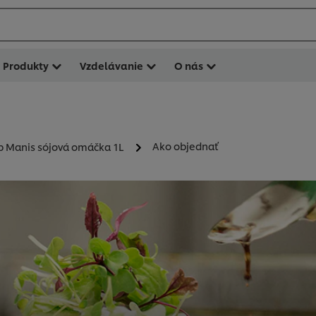
Produkty
Vzdelávanie
O nás
Ako objednať
ap Manis sójová omáčka 1L