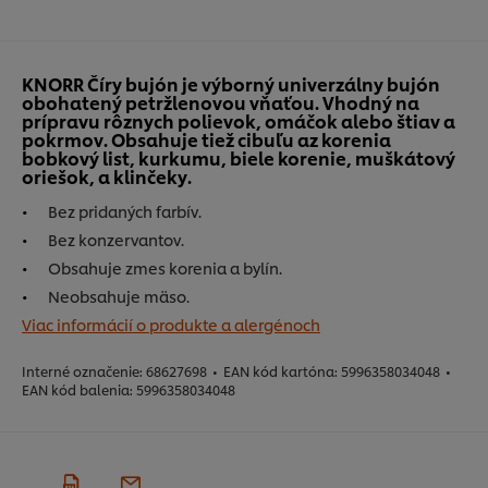
KNORR Číry bujón je výborný univerzálny bujón
obohatený petržlenovou vňaťou. Vhodný na
prípravu rôznych polievok, omáčok alebo štiav a
pokrmov. Obsahuje tiež cibuľu az korenia
bobkový list, kurkumu, biele korenie, muškátový
oriešok, a klinčeky.
Bez pridaných farbív.
Bez konzervantov.
Obsahuje zmes korenia a bylín.
Neobsahuje mäso.
Viac informácií o produkte a alergénoch
Interné označenie:
68627698
•
EAN kód kartóna:
5996358034048
•
EAN kód balenia:
5996358034048