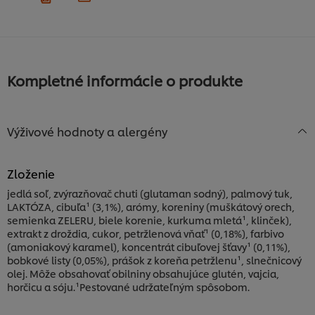
Kompletné informácie o produkte
Výživové hodnoty a alergény
Zloženie
jedlá soľ, zvýrazňovač chuti (glutaman sodný), palmový tuk,
LAKTÓZA, cibuľa¹ (3,1%), arómy, koreniny (muškátový orech,
semienka ZELERU, biele korenie, kurkuma mletá¹, klinček),
extrakt z droždia, cukor, petržlenová vňať¹ (0,18%), farbivo
(amoniakový karamel), koncentrát cibuľovej šťavy¹ (0,11%),
bobkové listy (0,05%), prášok z koreňa petržlenu¹, slnečnicový
olej. Môže obsahovať obilniny obsahujúce glutén, vajcia,
horčicu a sóju.¹Pestované udržateľným spôsobom.