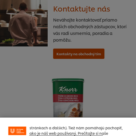
Kontaktujte nás
Neváhajte kontaktovať priamo
našich obchodných zástupcov, ktorí
vás radi usmernia, poradia a
pomôžu.
Používame súbory cookies (a podobné techniky), aby
sme mohli zlepšiť Vaše skúsenosti s našim webom.
Súbory cookies Vám umožňujú využívať niektoré
funkcie (ako je napr. Ukladanie online nákupného
košíka), funkcia zdieľanie na sociálnych sieťach (pre
Facebook, Instagram atď.) A prispôsobovať správy a
zobrazovať reklamy podľa Vašich záujmov (na našich
stránkach a ďalších). Tiež nám pomáhajú pochopiť,
ako je náš web používaný. Prečítajte si naše