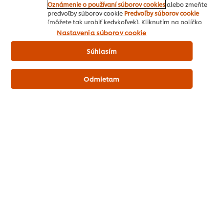
Oznámenie o používaní súborov cookies
alebo zmeňte
Knorr Šťava k bravčovému mäsu
predvoľby súborov cookie
Predvoľby súborov cookie
1,4 Kg
(môžete tak urobiť kedykoľvek). Kliknutím na políčko
"Súhlasím" nám dávate aktívny súhlas s používaním
Nastavenia súborov cookie
súborov cookies.
Kontakty na obchodný tím
Súhlasím
Odmietam
Domov
Inšpirácie šéfkuchára
Recepty
Produkty
Vzdelávanie
O nás