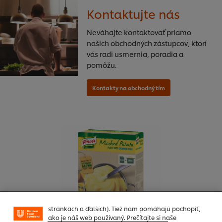
Kontaktujte nás
Neváhajte kontaktovať priamo
našich obchodných zástupcov, ktorí
vás radi usmernia, poradia a
pomôžu.
Používame súbory cookies (a podobné techniky), aby
sme mohli zlepšiť Vaše skúsenosti s našim webom.
Súbory cookies Vám umožňujú využívať niektoré
funkcie (ako je napr. Ukladanie online nákupného
košíka), funkcia zdieľanie na sociálnych sieťach (pre
Facebook, Instagram atď.) A prispôsobovať správy a
zobrazovať reklamy podľa Vašich záujmov (na našich
stránkach a ďalších). Tiež nám pomáhajú pochopiť,
ako je náš web používaný. Prečítajte si naše