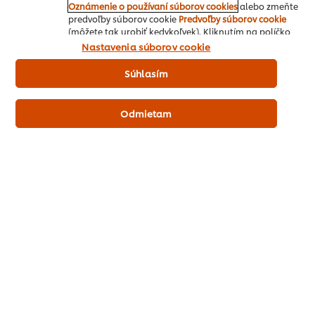
Oznámenie o používaní súborov cookies
alebo zmeňte
Knorr Zemiaková kaša s mliekom
predvoľby súborov cookie
Predvoľby súborov cookie
4 kg
(môžete tak urobiť kedykoľvek). Kliknutím na políčko
"Súhlasím" nám dávate aktívny súhlas s používaním
Nastavenia súborov cookie
súborov cookies.
Kontakty na obchodný tím
Súhlasím
Odmietam
Domov
Inšpirácie šéfkuchára
Recepty
Produkty
Vzdelávanie
O nás