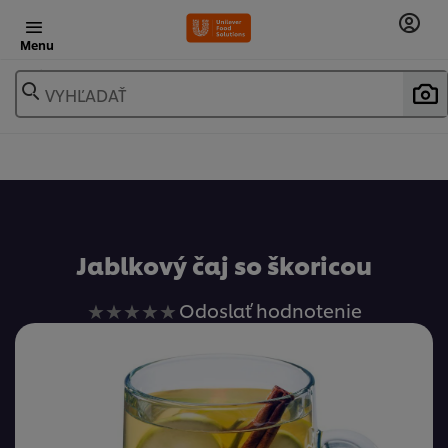
Menu
VYHĽADAŤ
Obľúbené
Jablkový čaj so škoricou
Pre
Odoslať hodnotenie
túto
recipe
neboli
odoslané
žiadne