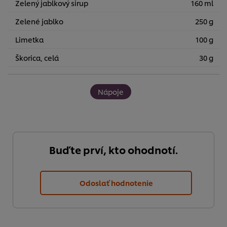
Zelený jablkový sirup
160 ml
Zelené jablko
250 g
Limetka
100 g
Škorica, celá
30 g
Nápoje
Buďte prví, kto ohodnotí.
Odoslať hodnotenie
Používame súbory cookies (a podobné techniky), aby