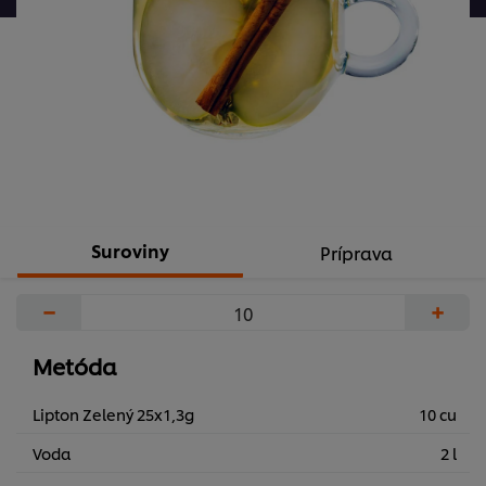
hodnotenia
Suroviny
Príprava
−
+
Metóda
Lipton Zelený 25x1,3g
10 cu
Voda
2 l