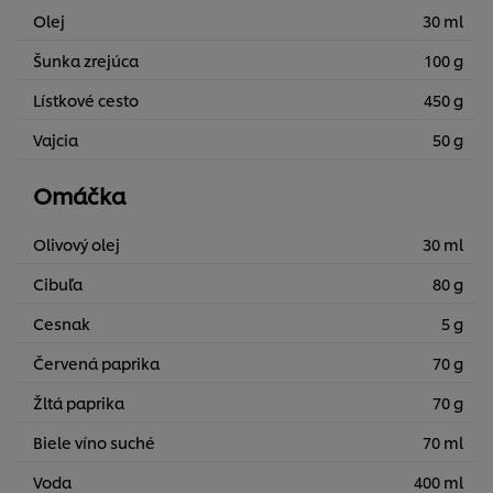
Olej
30 ml
Šunka zrejúca
100 g
Lístkové cesto
450 g
Vajcia
50 g
Omáčka
Olivový olej
30 ml
Cibuľa
80 g
Cesnak
5 g
Červená paprika
70 g
Žltá paprika
70 g
Biele víno suché
70 ml
Voda
400 ml