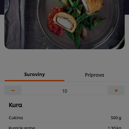
žiadne
hodnotenia
Suroviny
Príprava
−
+
Kura
Cukina
500 g
Kuracie rezne
1.30 kg