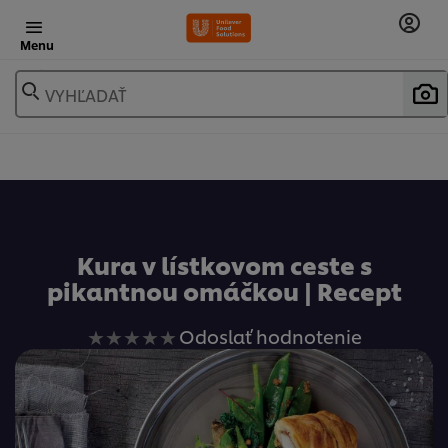
Menu
VYHĽADAŤ
Obľúbené
Kura v lístkovom ceste s
pikantnou omáčkou | Recept
Pre
Odoslať hodnotenie
túto
recipe
neboli
odoslané