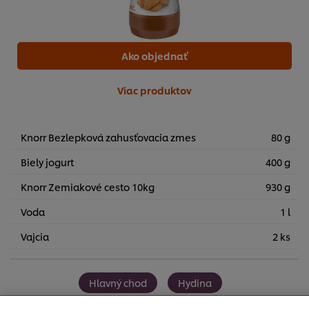
Ako objednať
Viac produktov
Knorr Bezlepková zahusťovacia zmes
80 g
Biely jogurt
400 g
Knorr Zemiakové cesto 10kg
930 g
Voda
1 l
Vajcia
2 ks
Používame súbory cookies (a podobné techniky), aby
sme mohli zlepšiť Vaše skúsenosti s našim webom.
Súbory cookies Vám umožňujú využívať niektoré funkcie
(ako je napr. Ukladanie online nákupného košíka),
Hlavný chod
Hydina
funkcia zdieľanie na sociálnych sieťach (pre Facebook,
Instagram atď.) A prispôsobovať správy a zobrazovať