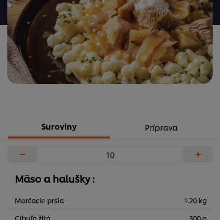
žiadne
hodnotenia
Suroviny
Príprava
−
+
Mäso a halušky :
Morčacie prsia
1.20 kg
Cibuľa žltá
300 g