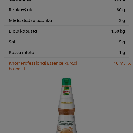
Repkový olej
80 g
Mletá sladká paprika
2 g
Biela kapusta
1.50 kg
Soľ
5 g
Rasca mletá
1 g
Knorr Professional Essence Kurací
10 ml
bujón 1L