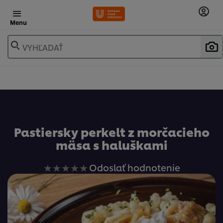
Menu
VYHĽADAŤ
Obľúbené
Pastiersky perkelt z morčacieho
mäsa s haluškami
Pre
Odoslať hodnotenie
túto
recipe
neboli
odoslané