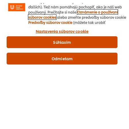
reklamy podľa Vašich záujmov (na našich stránkach a
ďalších). Tiež nám pomáhajú pochopiť, ako je náš web
používaný. Prečítajte si naše
Oznámenie o používaní
súborov cookies
alebo zmeňte predvoľby súborov cookie
Buďte prví, kto ohodnotí.
Predvoľby súborov cookie
(môžete tak urobiť
kedykoľvek). Kliknutím na políčko "Súhlasím" nám
Nastavenia súborov cookie
dávate aktívny súhlas s používaním súborov cookies.
Odoslať hodnotenie
Súhlasím
Odmietam
Stiahnuť PDF
Poslať emailom