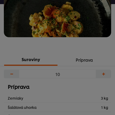
hodnotenia
Suroviny
Príprava
−
+
Príprava
Zemiaky
3 kg
Šalátová uhorka
1 kg