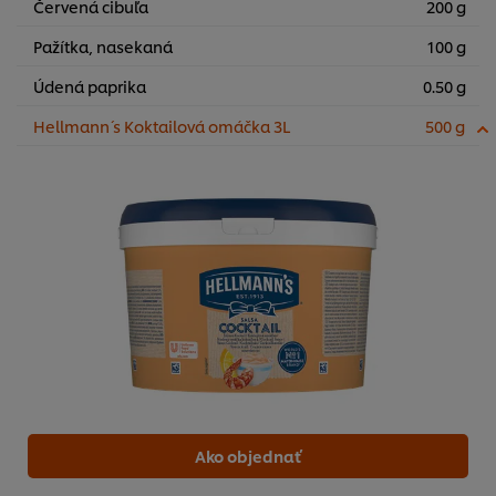
Červená cibuľa
200 g
Pažítka, nasekaná
100 g
Údená paprika
0.50 g
Hellmann´ s Koktailová omáčka 3L
500 g
Ako objednať