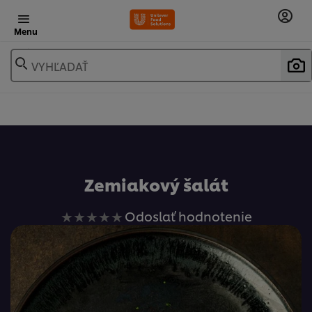
Menu
VYHĽADAŤ
Obľúbené
Zemiakový šalát
Pre
Odoslať hodnotenie
túto
recipe
neboli
odoslané
žiadne