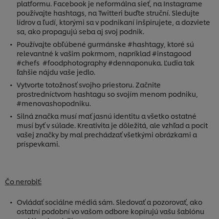
platformu. Facebook je neformálna sieť, na Instagrame
používajte hashtags, na Twitteri buďte struční. Sledujte
lídrov a ľudí, ktorými sa v podnikaní inšpirujete, a dozviete
sa, ako propagujú seba aj svoj podnik.
Používajte obľúbené gurmánske #hashtagy, ktoré sú
relevantné k vašim pokrmom, napríklad #instagood
#chefs #foodphotography #dennaponuka. Ľudia tak
ľahšie nájdu vaše jedlo.
Vytvorte totožnosť svojho priestoru. Začnite
prostredníctvom hashtagu so svojím menom podniku,
#menovashopodniku.
Silná značka musí mať jasnú identitu a všetko ostatné
musí byť v súlade. Kreativita je dôležitá, ale vzhľad a pocit
vašej značky by mal prechádzať všetkými obrázkami a
príspevkami.
Čo nerobiť:
Ovládať sociálne médiá sám. Sledovať a pozorovať, ako
ostatní podobní vo vašom odbore kopírujú vašu šablónu