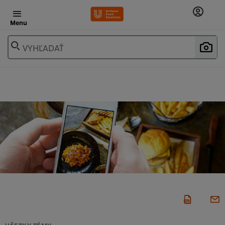
Menu
VYHĽADAŤ
VŠETKY TÉMY