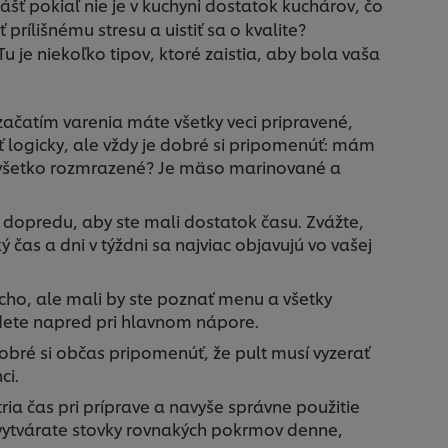
šť pokiaľ nie je v kuchyni dostatok kuchárov, čo
 prílišnému stresu a uistiť sa o kvalite?
 je niekoľko tipov, ktoré zaistia, aby bola vaša
d začatím varenia máte všetky veci pripravené,
ť logicky, ale vždy je dobré si pripomenúť: mám
 všetko rozmrazené? Je mäso marinované a
c dopredu, aby ste mali dostatok času. Zvážte,
 čas a dni v týždni sa najviac objavujú vo vašej
ducho, ale mali by ste poznať menu a všetky
udete napred pri hlavnom nápore.
e dobré si občas pripomenúť, že pult musí vyzerať
ci.
tria čas pri príprave a navyše správne použitie
 vytvárate stovky rovnakých pokrmov denne,