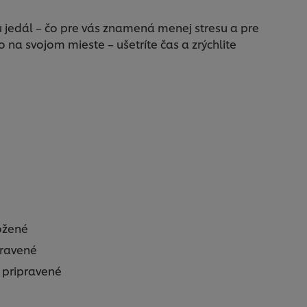
u jedál – čo pre vás znamená menej stresu a pre
ko na svojom mieste – ušetríte čas a zrýchlite
ložené
pravené
 pripravené