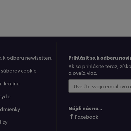
sa k odberu newlsetteru
Príhlásiť sa k odberu novi
Ak sa prihlásite teraz, zís
 súborov cookie
a oveľa viac.
u krajinu
Uveďte svoju emailovú 
cycle
Nájdi nás na ..
odmienky
Facebook
licy