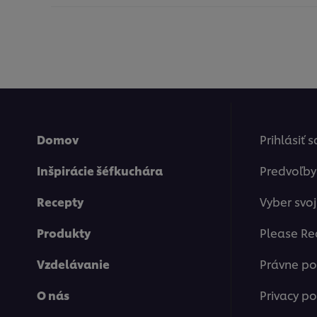
Domov
Prihlásiť 
Inšpirácie šéfkuchára
Predvoľby
Recepty
Vyber svoj
Produkty
Please Re
Vzdelávanie
Právne p
O nás
Privacy po