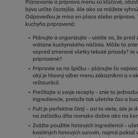
Plánovanie a príprava menu sú kľúčové, obzvlá
býva určite častejšie. Ale ako sa môžete vyhnúť
Odpoveďou je misa en place alebo príprava. Tu
kuchyňa pripravená:
Plánujte a organizujte – uistite sa, že pre
vrátane kuchynského náčinia. Môže to znie
vopred zmerané všetky tekuté prísady? Je
pripravené?
Pripravte sa na špičku – plánujte čo najvia
aký je hlavný výber menu zákazníkmi a v aký
reštaurácii.
Prečítajte si svoje recepty – znie to jedno
ingrediencie, pretože tak ušetríte čas a b
Pult je perfektne čistý – asi to viete, ale j
na začiatku dňa rovnako dobre ako na kon
Zvážte použitie hotových ingrediencií – uše
kvalitných hotových surovín, najmä pokiaľ