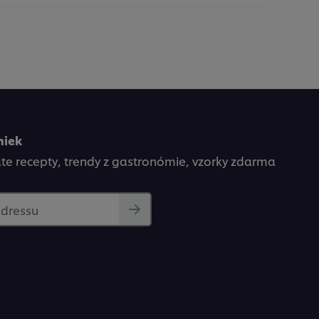
niek
kate recepty, trendy z gastronómie, vzorky zdarma
adressu