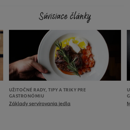
Súvisiace články
UŽITOČNÉ RADY, TIPY A TRIKY PRE
U
GASTRONÓMIU
Základy servírovania jedla
M