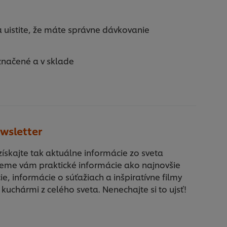
 uistite, že máte správne dávkovanie
značené a v sklade
wsletter
 získajte tak aktuálne informácie zo sveta
eme vám praktické informácie ako najnovšie
ie, informácie o súťažiach a inšpiratívne filmy
 kuchármi z celého sveta. Nenechajte si to ujsť!