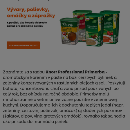
Zoznámte sa s radou
Knorr Professional Primerba
-
aromatickým korením v paste na bázi čerstvých byliniek a
zeleniny konzervovaných v rastlinných olejoch a soli. Poskytují
bohatú, koncentrovanú chuť a vôňu prísad používaných po
celý rok, bez ohľadu na ročné obdobie. Primerby majú
mnohostranné a veľmi univerzálne použitie v zeleninovej
kuchyni. Doporučujeme ich k dochuteniu teplých jedál (napr.
zeleniny, cestovín, polievok, omáčok) aj studených pokrmov
(šalátov, dipov, vinaigretových omáčok), rovnako tak sa hodia
Používame súbory cookies (a podobné techniky), aby
sme mohli zlepšiť Vaše skúsenosti s našim webom.
ako prísada do marinád a plniek.
Súbory cookies Vám umožňujú využívať niektoré