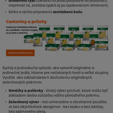
dlhozrnnú ryžu
(ideálna na jedlá podávané vo jedálňach,
neprevarí sa, zostáva sypká aj po opakovanom ohrievaní),
ľahko a rýchlo prípravenú
zemiakovú kašu
Rychlý a jednoduchý spôsob, ako vytvoriť originálne a
jedinečné jedlá, hlavne pre nečekaných hostí a veľké skupiny.
Využite ako základ alebo k dochuteniu originálnych
zeleninových pokrmov.
Omáčky a polievky
- široký výber príchutí, ktoré môžu byť
základom alebo súčasťou vášho pôvodného pokrmu.
Zeleninový vývar
- má univerzálne a všestranné použitie.
Je bez akýchkoľvek alergénov - bez lepku a bez laktózy,
bez palmového oleja.