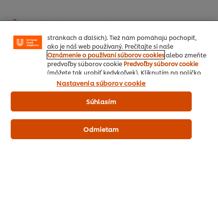
funkcie (ako je napr. Ukladanie online nákupného
košíka), funkcia zdieľanie na sociálnych sieťach (pre
Facebook, Instagram atď.) A prispôsobovať správy a
zobrazovať reklamy podľa Vašich záujmov (na našich
stránkach a ďalších). Tiež nám pomáhajú pochopiť,
ako je náš web používaný. Prečítajte si naše
Oznámenie o používaní súborov cookies
alebo zmeňte
predvoľby súborov cookie
Predvoľby súborov cookie
(môžete tak urobiť kedykoľvek). Kliknutím na políčko
"Súhlasím" nám dávate aktívny súhlas s používaním
Nastavenia súborov cookie
súborov cookies.
Súhlasím
Najprv poďme na ochutenie rastlinných pokrmov : to je totiž
naša cesta, ako presvedčiť o ich vynikajúcej chuti aj veľkých
Odmietam
milovníkov mäsa:
Knorr Professional Essence
- vám pomôžu jednoducho
dosiahnuť bohatých a komplexných chutí. Môžu byť
použité v každej fázi prípravy pokrmu, v priebehu varenia
alebo pre dokončenie pokrmu, rovnako tak ako prísady do
marinády.
Essence Zeleninový bujón
- pomáha zvýrazniť plnú chuť a
vôňu zeleniny v teplých i studených pokrmoch, ako sú
omáčky, polievky, plnky a dipy.