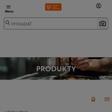
Menu
VYHĽADAŤ
VŠETKY TÉMY