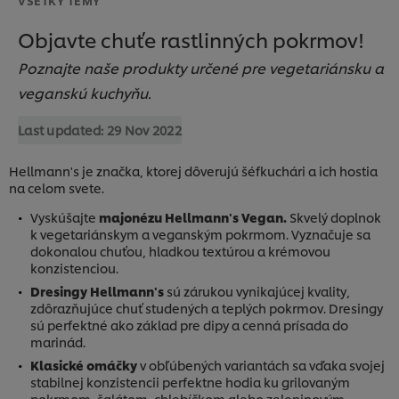
Objavte chuťe rastlinných pokrmov!
Poznajte naše produkty určené pre vegetariánsku a
veganskú kuchyňu.
Last updated:
29 Nov 2022
Hellmann's je značka, ktorej dôverujú šéfkuchári a ich hostia
na celom svete.
Vyskúšajte
majonézu Hellmann's Vegan.
Skvelý doplnok
k vegetariánskym a veganským pokrmom. Vyznačuje sa
dokonalou chuťou, hladkou textúrou a krémovou
konzistenciou.
Dresingy Hellmann's
sú zárukou vynikajúcej kvality,
zdôrazňujúce chuť studených a teplých pokrmov. Dresingy
sú perfektné ako základ pre dipy a cenná prísada do
marinád.
Klasické omáčky
v obľúbených variantách sa vďaka svojej
stabilnej konzistencii perfektne hodia ku grilovaným
pokrmom, šalátom, chlebíčkom alebo zeleninovým