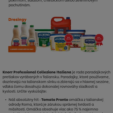
pochutinám.
Knorr Professional Collezione Italiana
je rada paradajkových
pretlakov vyrábaných v Taliansku. Paradajky, ktoré používame,
dozrievajú na talianskom slnku a zbierajú sa v hlavnej sezóne,
vďaka čomu dosahujú dokonalej rovnováhy sladkosti a
kyslosti. Určite vyskúšajte:
Náš absolútny hit -
Tomato Pronto
omáčka z talianskej
odrody Roma, ktorá je zárukou správnej tvrdosti a
mäsitosti. Omáčka obsahuje viac ako 75 % najemno