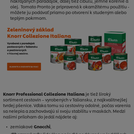
nakrájaných paradajok, ďalej tiež cibuľu, jemné korenie a
olej. Tomato Pronto je pripravená k okamžitému použitiu -
môžete ju podávať priamo po otvorení k studeným alebo
teplým pokrmom.
Knorr Professional Collezione Italiana
je tiež široký
sortiment cestovín – vyrobených v Taliansku, z najkvalitnejšej
tvrdej pšenice. Vďaka tomu sú cestoviny odolné, počas varenia
sa nelepia a zachovávajú si svoju stabilitu v maskách. Medzi
našimi príloham do jedál nájdete aj:
zemiakové
Gnocchi
,