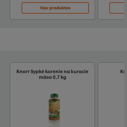
Viac produktov
Knorr Sypké korenie na kuracie
Kn
mäso 0,7 kg