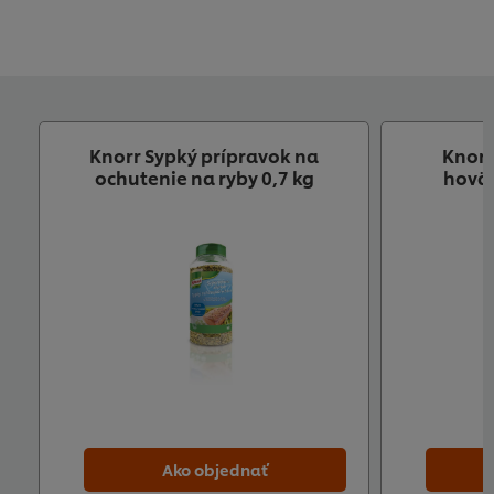
Knorr Sypký prípravok na
Knorr
ochutenie na ryby 0,7 kg
hoväd
Ako objednať