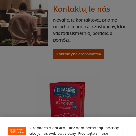
Kontaktujte nás
Neváhajte kontaktovať priamo
našich obchodných zástupcov, ktorí
vás radi usmernia, poradia a
pomôžu.
Používame súbory cookies (a podobné techniky), aby
sme mohli zlepšiť Vaše skúsenosti s našim webom.
Súbory cookies Vám umožňujú využívať niektoré
funkcie (ako je napr. Ukladanie online nákupného
košíka), funkcia zdieľanie na sociálnych sieťach (pre
Facebook, Instagram atď.) A prispôsobovať správy a
zobrazovať reklamy podľa Vašich záujmov (na našich
stránkach a ďalších). Tiež nám pomáhajú pochopiť,
ako je náš web používaný. Prečítajte si naše