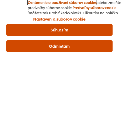
Oznámenie o používaní súborov cookies
alebo zmeňte
Hellmann's Kečup porciovaný 198
predvoľby súborov cookie
Predvoľby súborov cookie
x 10 ml
(môžete tak urobiť kedykoľvek). Kliknutím na políčko
"Súhlasím" nám dávate aktívny súhlas s používaním
Nastavenia súborov cookie
súborov cookies.
Kontakty na obchodný tím
Súhlasím
Odmietam
Domov
Inšpirácie šéfkuchára
Recepty
Produkty
Vzdelávanie
O nás