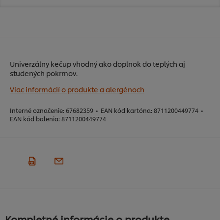
Univerzálny kečup vhodný ako doplnok do teplých aj
studených pokrmov.
Viac informácií o produkte a alergénoch
Interné označenie:
67682359
•
EAN kód kartóna:
8711200449774
•
EAN kód balenia:
8711200449774
Kompletné informácie o produkte