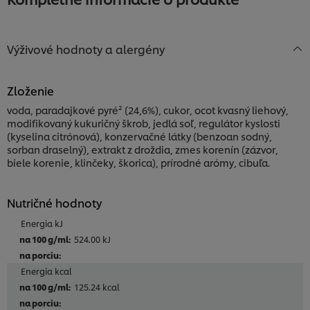
Výživové hodnoty a alergény
Zloženie
voda, paradajkové pyré² (24,6%), cukor, ocot kvasný liehový,
modifikovaný kukuričný škrob, jedlá soľ, regulátor kyslosti
(kyselina citrónová), konzervačné látky (benzoan sodný,
sorban draselný), extrakt z droždia, zmes korenín (zázvor,
biele korenie, klinčeky, škorica), prírodné arómy, cibuľa.
Nutričné hodnoty
Energia kJ
524.00 kJ
Energia kcal
125.24 kcal