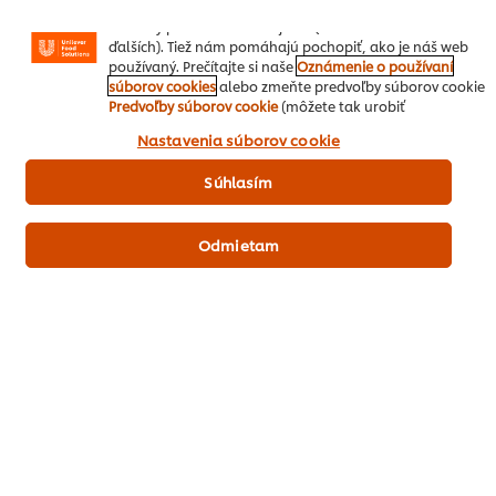
Instagram atď.) A prispôsobovať správy a zobrazovať
reklamy podľa Vašich záujmov (na našich stránkach a
ďalších). Tiež nám pomáhajú pochopiť, ako je náš web
používaný. Prečítajte si naše
Oznámenie o používaní
súborov cookies
alebo zmeňte predvoľby súborov cookie
Predvoľby súborov cookie
(môžete tak urobiť
Buďte prví, kto ohodnotí.
kedykoľvek). Kliknutím na políčko "Súhlasím" nám
Nastavenia súborov cookie
dávate aktívny súhlas s používaním súborov cookies.
Súhlasím
Odoslať hodnotenie
Odmietam
Stiahnuť PDF
Poslať emailom