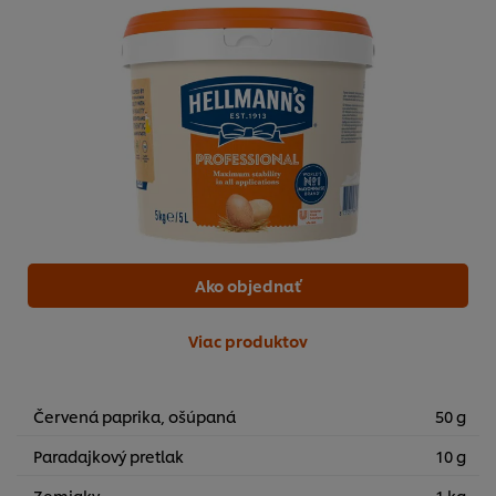
Ako objednať
Viac produktov
Červená paprika, ošúpaná
50 g
Paradajkový pretlak
10 g
Zemiaky
1 kg