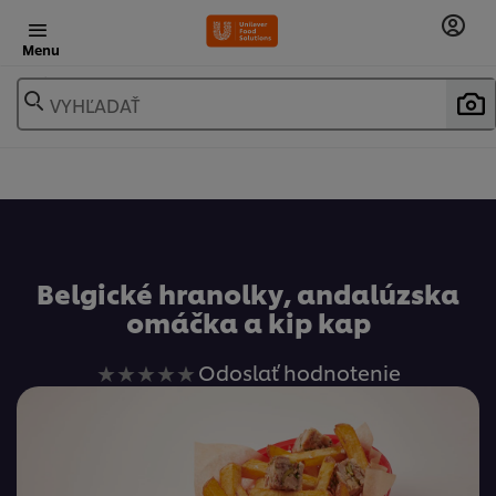
Menu
VYHĽADAŤ
Obľúbené
Belgické hranolky, andalúzska
omáčka a kip kap
Pre
Odoslať hodnotenie
túto
recipe
neboli
odoslané