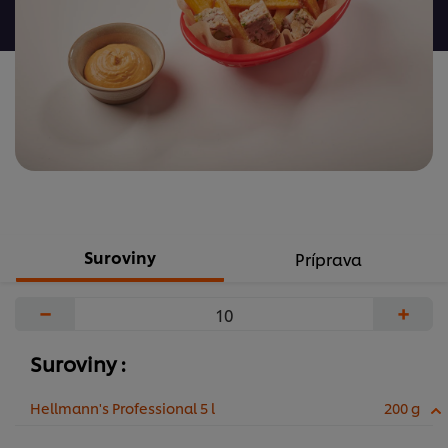
žiadne
hodnotenia
Suroviny
Príprava
−
+
Suroviny :
Hellmann's Professional 5 l
200 g