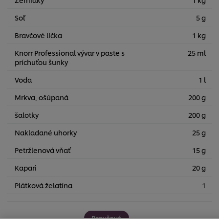
Soľ
5 g
Bravčové líčka
1 kg
Knorr Professional vývar v paste s
25 ml
príchuťou šunky
Voda
1 l
Mrkva, ošúpaná
200 g
šalotky
200 g
Nakladané uhorky
25 g
Petržlenová vňať
15 g
Kapari
20 g
Používame súbory cookies (a podobné techniky), aby
Plátková želatína
1
sme mohli zlepšiť Vaše skúsenosti s našim webom.
Súbory cookies Vám umožňujú využívať niektoré funkcie
(ako je napr. Ukladanie online nákupného košíka),
funkcia zdieľanie na sociálnych sieťach (pre Facebook,
Bravčové