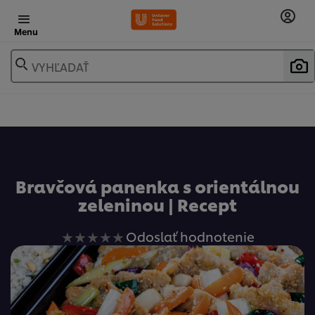
Menu
VYHĽADAŤ
Obľúbené
Bravčová panenka s orientálnou
zeleninou | Recept
Pre
Odoslať hodnotenie
túto
recipe
neboli
odoslané