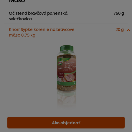
Očistená bravčová panenská
750 g
sviečkovica
Knorr Sypké korenie na bravčové
20 g
mäso 0,75 kg
Ako objednať