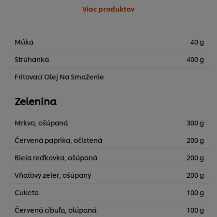
Viac produktov
Múka
40 g
Strúhanka
400 g
Fritovací Olej Na Smaženie
Zelenina
Mrkva, ošúpaná
300 g
Červená paprika, očistená
200 g
Biela reďkovka, ošúpaná
200 g
Vňaťový zeler, ošúpaný
200 g
Cuketa
100 g
Červená cibuľa, olúpaná
100 g