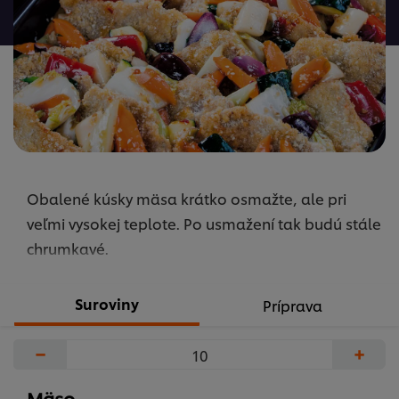
žiadne
hodnotenia
Obalené kúsky mäsa krátko osmažte, ale pri
veľmi vysokej teplote. Po usmažení tak budú stále
chrumkavé.
Suroviny
Príprava
−
+
Mäso