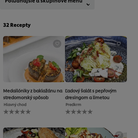
Poludňajšie a skupinové menu
32
Recepty
Medailóniky z baklažánu na
Ľadový šalát s pepřovým
stredomorský spôsob
dresingom a limetou
Hlavný chod
Predkrm
Pre
Pre
túto
túto
recipe
recipe
neboli
neboli
odoslané
odoslané
žiadne
žiadne