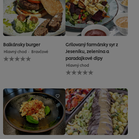
hodnotenia
hodnotenia
Balkánsky burger
Grilovaný farmársky syr z
Jeseníku, zelenina a
Hlavný chod
Bravčové
Pre
paradajkové dipy
túto
Hlavný chod
recipe
Pre
neboli
túto
odoslané
recipe
žiadne
neboli
hodnotenia
odoslané
žiadne
hodnotenia