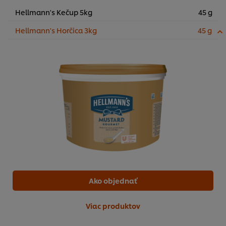
Hellmann's Kečup 5kg
45 g
Hellmann's Horčica 3kg
45 g
Ako objednať
Viac produktov