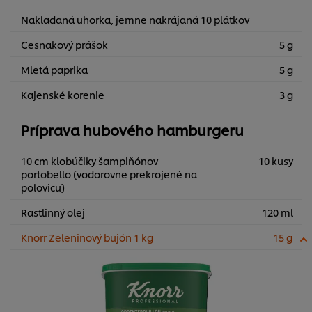
Nakladaná uhorka, jemne nakrájaná 10 plátkov
Cesnakový prášok
5 g
Mletá paprika
5 g
Kajenské korenie
3 g
Príprava hubového hamburgeru
10 cm klobúčiky šampiňónov
10 kusy
portobello (vodorovne prekrojené na
polovicu)
Rastlinný olej
120 ml
Knorr Zeleninový bujón 1 kg
15 g