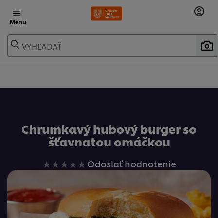
Menu
VYHĽADAŤ
Obľúbené
Chrumkavý hubový burger so
šťavnatou omáčkou
Pre
Odoslať hodnotenie
túto
recipe
neboli
odoslané