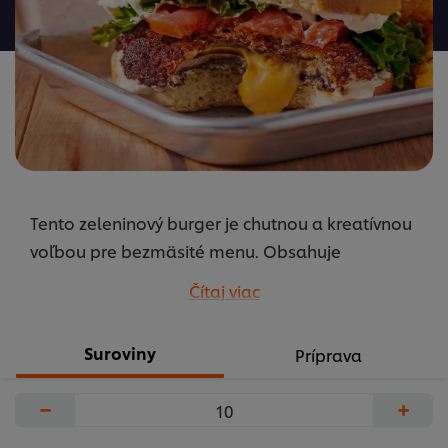
žiadne
hodnotenia
Tento zeleninový burger je chutnou a kreatívnou
voľbou pre bezmäsité menu. Obsahuje
chrumkavé a pikantné opečené huby, roztavený
Čítaj viac
syr a všetky potrebné prísady. Tento burger určite
poteší všetky chuťové bunky.
Suroviny
Príprava
...
−
+