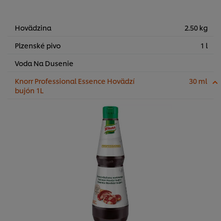
Hovädzina
2.50 kg
Plzenské pivo
1 l
Voda Na Dusenie
Knorr Professional Essence Hovädzí
30 ml
bujón 1L