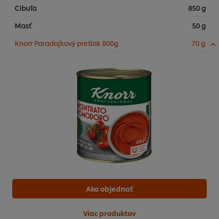
Cibuľa
850 g
Masť
50 g
Knorr Paradajkový pretlak 800g
70 g
Ako objednať
Viac produktov