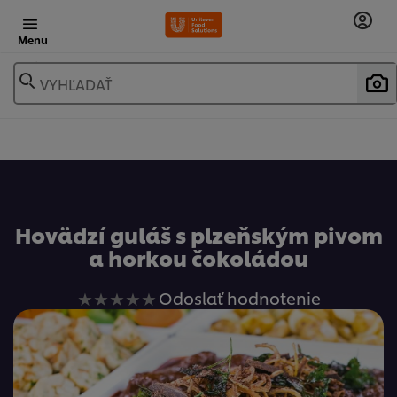
Menu
VYHĽADAŤ
Obľúbené
Hovädzí guláš s plzeňským pivom
a horkou čokoládou
Pre
Odoslať hodnotenie
túto
recipe
neboli
odoslané