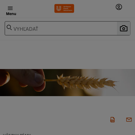
Menu
VYHĽADAŤ
VŠETKY TÉMY