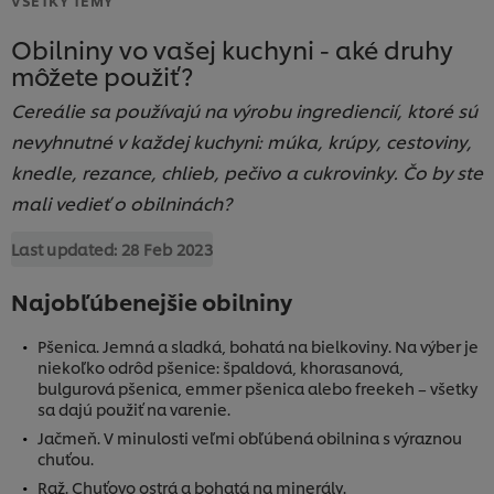
Obilniny vo vašej kuchyni - aké druhy
môžete použiť?
Cereálie sa používajú na výrobu ingrediencií, ktoré sú
nevyhnutné v každej kuchyni: múka, krúpy, cestoviny,
knedle, rezance, chlieb, pečivo a cukrovinky. Čo by ste
mali vedieť o obilninách?
Last updated:
28 Feb 2023
Najobľúbenejšie obilniny
Pšenica. Jemná a sladká, bohatá na bielkoviny. Na výber je
niekoľko odrôd pšenice: špaldová, khorasanová,
bulgurová pšenica, emmer pšenica alebo freekeh – všetky
sa dajú použiť na varenie.
Jačmeň. V minulosti veľmi obľúbená obilnina s výraznou
chuťou.
Raž. Chuťovo ostrá a bohatá na minerály.