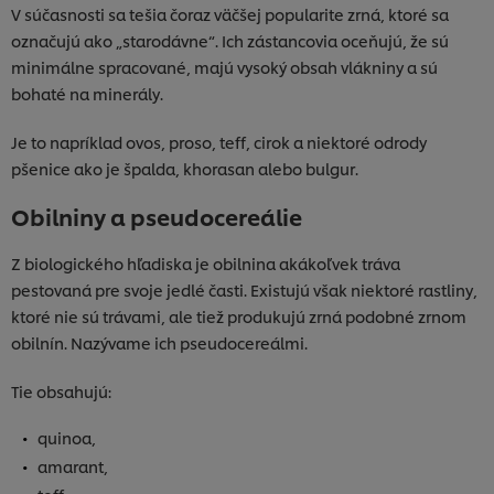
V súčasnosti sa tešia čoraz väčšej popularite zrná, ktoré sa
označujú ako „starodávne“. Ich zástancovia oceňujú, že sú
minimálne spracované, majú vysoký obsah vlákniny a sú
bohaté na minerály.
Je to napríklad ovos, proso, teff, cirok a niektoré odrody
pšenice ako je špalda, khorasan alebo bulgur.
Obilniny a pseudocereálie
Z biologického hľadiska je obilnina akákoľvek tráva
pestovaná pre svoje jedlé časti. Existujú však niektoré rastliny,
ktoré nie sú trávami, ale tiež produkujú zrná podobné zrnom
obilnín. Nazývame ich pseudocereálmi.
Tie obsahujú:
quinoa,
amarant,