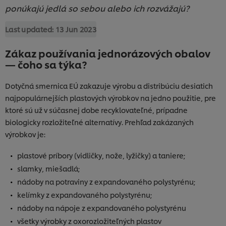
ponúkajú jedlá so sebou alebo ich rozvážajú?
Last updated:
13 Jun 2023
Zákaz používania jednorázových obalov
— čoho sa týka?
Dotyčná smernica EÚ zakazuje výrobu a distribúciu desiatich
najpopulárnejších plastových výrobkov na jedno použitie, pre
ktoré sú už v súčasnej dobe recyklovateľné, prípadne
biologicky rozložiteľné alternatívy. Prehľad zakázaných
výrobkov je:
plastové príbory (vidličky, nože, lyžičky) a taniere;
slamky, miešadlá;
nádoby na potraviny z expandovaného polystyrénu;
kelímky z expandovaného polystyrénu;
nádoby na nápoje z expandovaného polystyrénu
všetky výrobky z oxorozložiteľných plastov