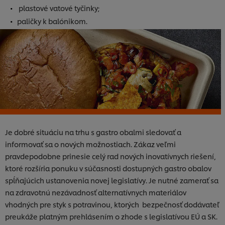
plastové vatové tyčinky;
paličky k balónikom.
Je dobré situáciu na trhu s gastro obalmi sledovať a
informovať sa o nových možnostiach. Zákaz veľmi
pravdepodobne prinesie celý rad nových inovatívnych riešení,
ktoré rozšíria ponuku v súčasnosti dostupných gastro obalov
spĺňajúcich ustanovenia novej legislatívy. Je nutné zamerať sa
na zdravotnú nezávadnosť alternatívnych materiálov
vhodných pre styk s potravinou, ktorých bezpečnosť dodávateľ
Používame súbory cookies (a podobné techniky), aby
preukáže platným prehlásením o zhode s legislatívou EÚ a SK.
sme mohli zlepšiť Vaše skúsenosti s našim webom.