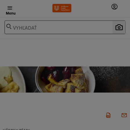
Menu
VYHĽADAŤ
VŠETKY TÉMY