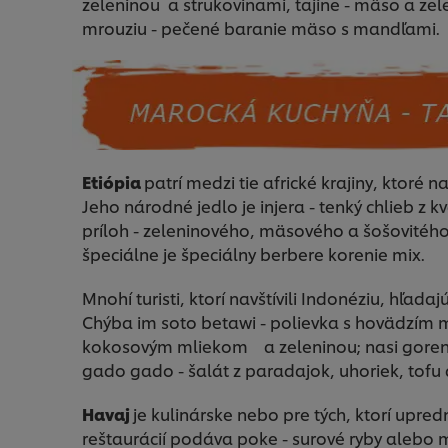
zeleninou a strukovinami, tajine - mäso a ze
mrouziu - pečené baranie mäso s mandľami.
Etiópia
patrí medzi tie africké krajiny, ktoré 
Jeho národné jedlo je injera - tenký chlieb z
príloh - zeleninového, mäsového a šošovitého
špeciálne je špeciálny berbere korenie mix.
Mnohí turisti, ktorí navštívili Indonéziu, hľada
Chýba im soto betawi - polievka s hovädzím 
kokosovým mliekom a zeleninou; nasi goreng
gado gado - šalát z paradajok, uhoriek, tofu
Havaj
je kulinárske nebo pre tých, ktorí upre
reštaurácií podáva poke - surové ryby alebo 