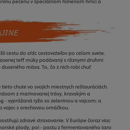
leninu pečenú v špeciálnom hlinenom hrnci a
našli cestu do sŕdc cestovateľov po celom svete.
 kvasenej teff múky podávaný s rôznymi druhmi
 duseného mäsa. To, čo z nich robí chuť
jú tieto chute vo svojich miestnych reštauráciách.
mäsom z marinovanej trávy, kravským a
 - vyprážaná ryža so zeleninou a vajcom; a
 a vajec s orechovou omáčkou.
dnostňujú zdravé stravovanie. V Európe čoraz viac
morské plody, poi - pastu z fermentovaného taro