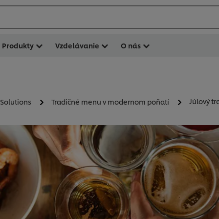
Produkty
Vzdelávanie
O nás
Júlový t
 Solutions
Tradičné menu v modernom poňatí