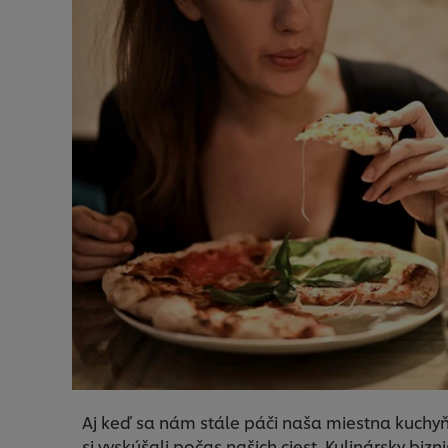
Aj keď sa nám stále páči naša miestna kuchyň
si vyskúšali počas našich ciest. Kulinársky bi