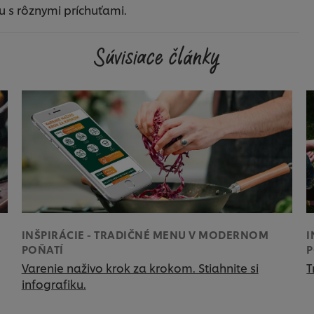
u s rôznymi príchuťami.
Súvisiace články
INŠPIRÁCIE - TRADIČNÉ MENU V MODERNOM
I
POŇATÍ
P
Varenie naživo krok za krokom. Stiahnite si
T
infografiku.