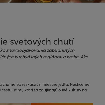
ie svetových chutí
diska znovuobjavovania zabudnutých
ičných kuchýň iných regiónov a krajín. Ako
týchame sa vyskúšať si miestne jedlá. Nechceme
cestujúcimi, ktorí sa zaujímajú o iné kultúry na