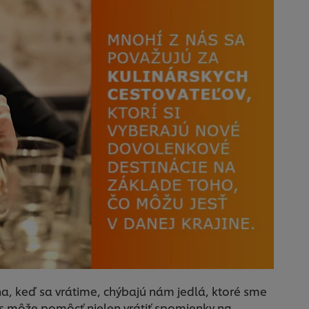
a, keď sa vrátime, chýbajú nám jedlá, ktoré sme
znis môže pomôcť nielen vrátiť spomienky na