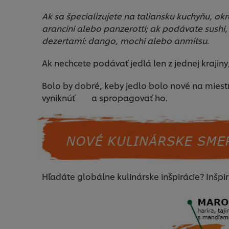
Ak sa špecializujete na taliansku kuchyňu, ok
arancini alebo panzerotti; ak podávate sushi,
dezertami: dango, mochi alebo anmitsu.
Ak nechcete podávať jedlá len z jednej krajiny,
Bolo by dobré, keby jedlo bolo nové na mie
vyniknúť a spropagovať ho.
Hľadáte globálne kulinárske inšpirácie? Inšpir