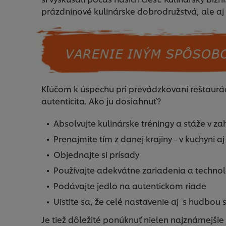
prázdninové kulinárske dobrodružstvá, ale aj z
Kľúčom k úspechu pri prevádzkovaní reštauráci
autenticita. Ako ju dosiahnuť?
Absolvujte kulinárske tréningy a stáže v za
Prenajmite tím z danej krajiny - v kuchyni aj
Objednajte si prísady
Používajte adekvátne zariadenia a technoló
Podávajte jedlo na autentickom riade
Uistite sa, že celé nastavenie aj s hudbou
Je tiež dôležité ponúknuť nielen najznámejšie 