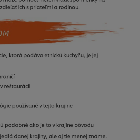
dieľať ich s priateľmi a rodinou.
e, ktorá podáva etnickú kuchyňu, je jej
hraničí
 v reštaurácii
gie používané v tejto krajine
 sú podobné ako je to v krajine pôvodu
jedlá danej krajiny, ale aj tie menej známe.