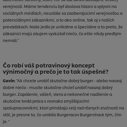
verejnosti. Máme tendenciu byť doslova hlasní a vplyvní na
sociálnych médiách, neustále sa zaoberajúcimi verejnosťou a
potenciálnymi zákazníkmi, a to ako online, tak aj v našich
prevádzkach. Naše jedlo je unikátne a špeciálne a to preto, že
zákazníci majú záujem vyskúšať niečo, čo ešte nikdy predtým
nemali."
Čo robí váš potravinový koncept
výnimočný a prečo je to tak úspešné?
Gavin
: "Ak chcete urobiť skutočne dobrý burger - alebo naozaj
dobré niečo - musíte skutočne chcieť urobiť naozaj dobrý
burger. Zapálenie, vášeň, viera a nekonečné nadšenie a
skutočne tvrdá práca s rovnako zmýšľajúcimi
spolupracovníkmi, ktorí prinášajú celý rad rôznych zručností na
stôl, je presne to, čo urobilo Burgeracov Burgershack tým, čím
je. "