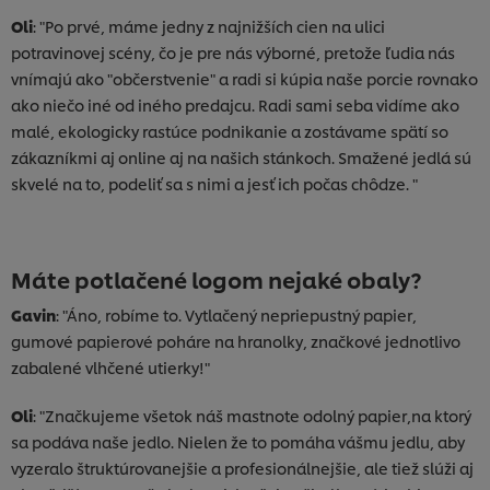
Oli
: "Po prvé, máme jedny z najnižších cien na ulici
potravinovej scény, čo je pre nás výborné, pretože ľudia nás
vnímajú ako "občerstvenie" a radi si kúpia naše porcie rovnako
ako niečo iné od iného predajcu. Radi sami seba vidíme ako
malé, ekologicky rastúce podnikanie a zostávame spätí so
zákazníkmi aj online aj na našich stánkoch. Smažené jedlá sú
skvelé na to, podeliť sa s nimi a jesť ich počas chôdze. "
Máte potlačené logom nejaké obaly?
Gavin
: "Áno, robíme to. Vytlačený nepriepustný papier,
gumové papierové poháre na hranolky, značkové jednotlivo
zabalené vlhčené utierky!"
Oli
: "Značkujeme všetok náš mastnote odolný papier,na ktorý
sa podáva naše jedlo. Nielen že to pomáha vášmu jedlu, aby
vyzeralo štruktúrovanejšie a profesionálnejšie, ale tiež slúži aj