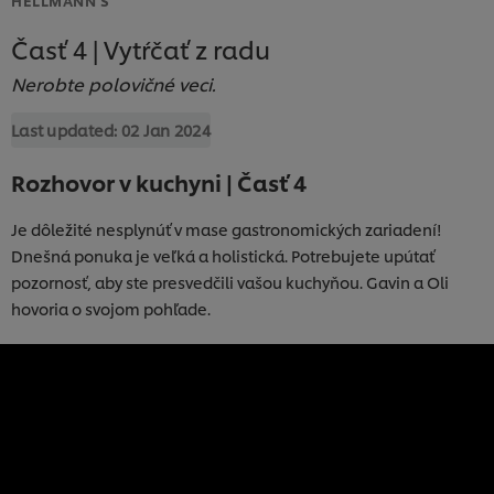
Časť 4 | Vytŕčať z radu
Nerobte polovičné veci.
Last updated:
02 Jan 2024
Rozhovor v kuchyni | Časť 4
Je dôležité nesplynúť v mase gastronomických zariadení!
Dnešná ponuka je veľká a holistická. Potrebujete upútať
pozornosť, aby ste presvedčili vašou kuchyňou. Gavin a Oli
hovoria o svojom pohľade.