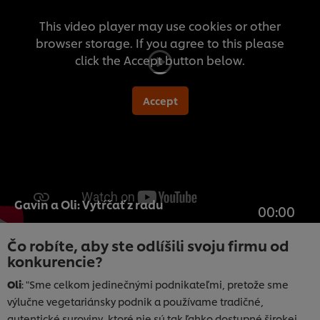
This video player may use cookies or other
browser storage. If you agree to this please
click the Accept button below.
Accept
Gavin a Oli: Vytŕčať z radu
00:00
Čo robíte, aby ste odlíšili svoju firmu od
konkurencie?
Oli
: "Sme celkom jedinečnými podnikateľmi, pretože sme
výlučne vegetariánsky podnik a používame tradičné,
autentické suroviny, ktoré nie sú tak ľahko dostupné širokej