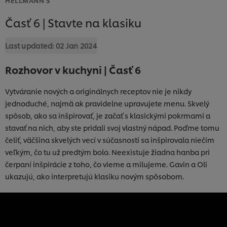
Časť 6 | Stavte na klasiku
Last updated:
02 Jan 2024
Rozhovor v kuchyni | Časť 6
Vytváranie nových a originálnych receptov nie je nikdy
jednoduché, najmä ak pravidelne upravujete menu. Skvelý
spôsob, ako sa inšpirovať, je začať s klasickými pokrmami a
stavať na nich, aby ste pridali svoj vlastný nápad. Poďme tomu
čeliť, väčšina skvelých vecí v súčasnosti sa inšpirovala niečím
veľkým, čo tu už predtým bolo. Neexistuje žiadna hanba pri
čerpaní inšpirácie z toho, čo vieme a milujeme. Gavin a Oli
ukazujú, ako interpretujú klasiku novým spôsobom.