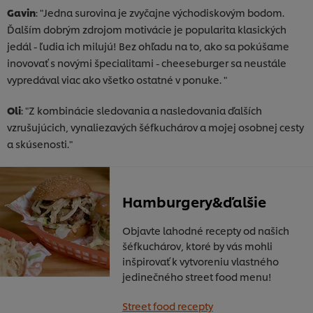
Gavin
: "Jedna surovina je zvyčajne východiskovým bodom.
Ďalším dobrým zdrojom motivácie je popularita klasických
jedál - ľudia ich milujú! Bez ohľadu na to, ako sa pokúšame
inovovať s novými špecialitami - cheeseburger sa neustále
vypredával viac ako všetko ostatné v ponuke. "
Oli
: "Z kombinácie sledovania a nasledovania ďalších
vzrušujúcich, vynaliezavých šéfkuchárov a mojej osobnej cesty
a skúsenosti."
Hamburgery&ďalšie
Objavte lahodné recepty od našich
šéfkuchárov, ktoré by vás mohli
inšpirovať k vytvoreniu vlastného
jedinečného street food menu!
Používame súbory cookies (a podobné techniky), aby
Street food recepty
sme mohli zlepšiť Vaše skúsenosti s našim webom.