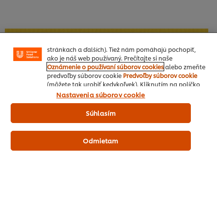
Súbory cookies Vám umožňujú využívať niektoré
funkcie (ako je napr. Ukladanie online nákupného
košíka), funkcia zdieľanie na sociálnych sieťach (pre
Facebook, Instagram atď.) A prispôsobovať správy a
zobrazovať reklamy podľa Vašich záujmov (na našich
stránkach a ďalších). Tiež nám pomáhajú pochopiť,
ako je náš web používaný. Prečítajte si naše
Oznámenie o používaní súborov cookies
alebo zmeňte
predvoľby súborov cookie
Predvoľby súborov cookie
(môžete tak urobiť kedykoľvek). Kliknutím na políčko
"Súhlasím" nám dávate aktívny súhlas s používaním
Nastavenia súborov cookie
súborov cookies.
Súhlasím
Odmietam