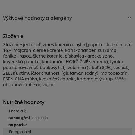
Výživové hodnoty a alergény
Zloženie
Zloženie: jedlá soľ, zmes korenín a bylín [paprika sladká mletá
16%, majorán, čierne korenie, karí (koriander, kurkuma,
fenikel, rasca, čierne korenie, pískavica - grécke seno,
kayenská paprika, kardamón, HORČIČNÉ semená), tymian,
petržlenová vňať, bobkový list], zelenina (cibuľa 6,2%, cesnak,
ZELER), stimulátor chutnosti (glutaman sodný), maltodextrín,
PŠENIČNÁ múka, kvasničný extrakt, karamelový sirup. Môže
obsahovať mlieko, vajcia.
Nutričné hodnoty
Energia kJ
850.00 kJ
Energia kcal