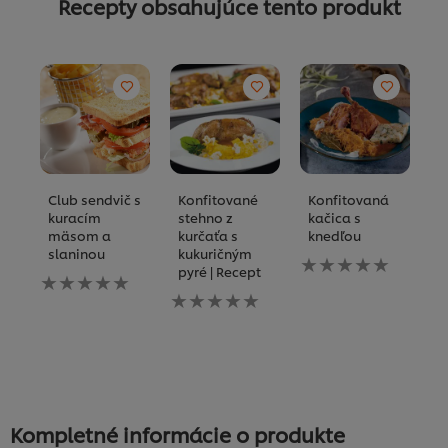
Recepty obsahujúce tento produkt
Club sendvič s
Konfitované
Konfitovaná
K
kuracím
stehno z
kačica s
m
mäsom a
kurčaťa s
knedľou
k
slaninou
kukuričným
š
Pre
pyré | Recept
R
Pre
túto
túto
Pre
recipe
Pr
recipe
túto
neboli
tú
neboli
recipe
odoslané
re
odoslané
neboli
žiadne
ne
žiadne
odoslané
hodnotenia
o
hodnotenia
žiadne
ž
hodnotenia
h
Kompletné informácie o produkte