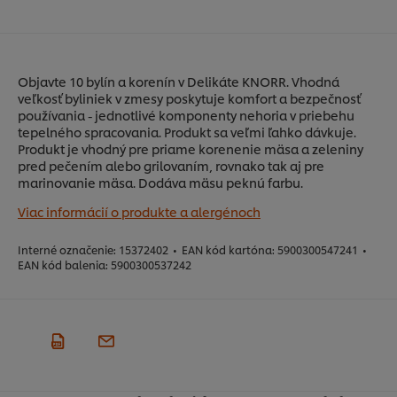
Objavte 10 bylín a korenín v Delikáte KNORR. Vhodná
veľkosť byliniek v zmesy poskytuje komfort a bezpečnosť
používania - jednotlivé komponenty nehoria v priebehu
tepelného spracovania. Produkt sa veľmi ľahko dávkuje.
Produkt je vhodný pre priame korenenie mäsa a zeleniny
pred pečením alebo grilovaním, rovnako tak aj pre
marinovanie mäsa. Dodáva mäsu peknú farbu.
Viac informácií o produkte a alergénoch
Interné označenie:
15372402
•
EAN kód kartóna:
5900300547241
•
EAN kód balenia:
5900300537242