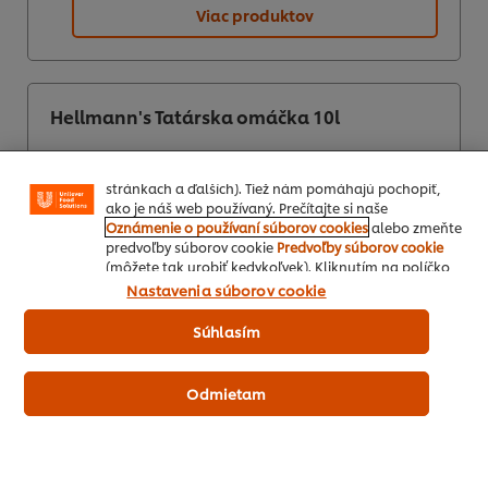
Viac produktov
Používame súbory cookies (a podobné techniky), aby
sme mohli zlepšiť Vaše skúsenosti s našim webom.
Súbory cookies Vám umožňujú využívať niektoré
funkcie (ako je napr. Ukladanie online nákupného
Hellmann's Tatárska omáčka 10l
košíka), funkcia zdieľanie na sociálnych sieťach (pre
Facebook, Instagram atď.) A prispôsobovať správy a
zobrazovať reklamy podľa Vašich záujmov (na našich
stránkach a ďalších). Tiež nám pomáhajú pochopiť,
ako je náš web používaný. Prečítajte si naše
Oznámenie o používaní súborov cookies
alebo zmeňte
predvoľby súborov cookie
Predvoľby súborov cookie
(môžete tak urobiť kedykoľvek). Kliknutím na políčko
"Súhlasím" nám dávate aktívny súhlas s používaním
Nastavenia súborov cookie
súborov cookies.
Súhlasím
Odmietam
Ako objednať
Viac produktov