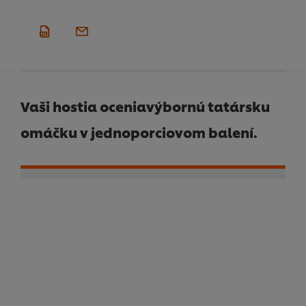
Vaši hostia oceniavýbornú tatársku
omáčku v jednoporciovom balení.