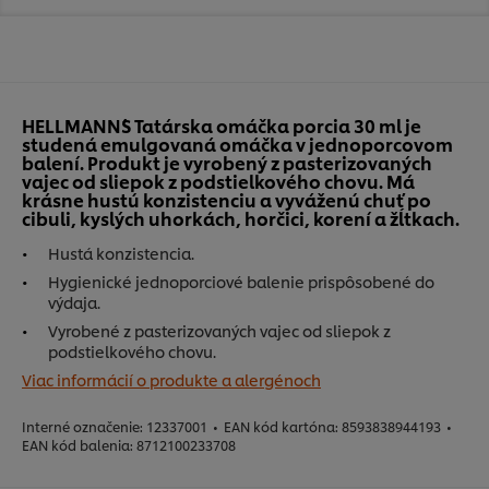
HELLMANN´S Tatárska omáčka porcia 30 ml je
studená emulgovaná omáčka v jednoporcovom
balení. Produkt je vyrobený z pasterizovaných
vajec od sliepok z podstielkového chovu. Má
krásne hustú konzistenciu a vyváženú chuť po
cibuli, kyslých uhorkách, horčici, korení a žĺtkach.
Hustá konzistencia.
Hygienické jednoporciové balenie prispôsobené do
výdaja.
Vyrobené z pasterizovaných vajec od sliepok z
podstielkového chovu.
Viac informácií o produkte a alergénoch
Interné označenie:
12337001
•
EAN kód kartóna:
8593838944193
•
EAN kód balenia:
8712100233708