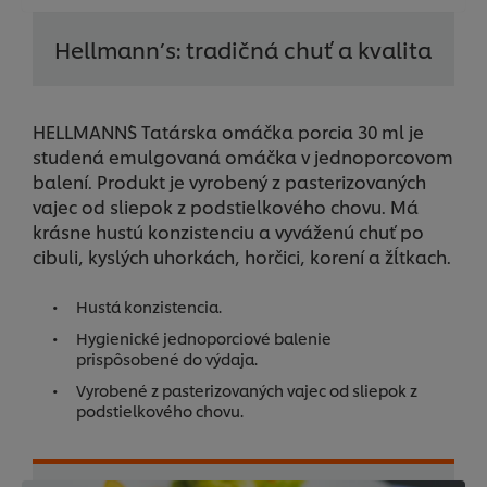
Hellmann’s: tradičná chuť a kvalita
HELLMANN´S Tatárska omáčka porcia 30 ml je
studená emulgovaná omáčka v jednoporcovom
balení. Produkt je vyrobený z pasterizovaných
vajec od sliepok z podstielkového chovu. Má
krásne hustú konzistenciu a vyváženú chuť po
cibuli, kyslých uhorkách, horčici, korení a žĺtkach.
Hustá konzistencia.
Hygienické jednoporciové balenie
prispôsobené do výdaja.
Vyrobené z pasterizovaných vajec od sliepok z
podstielkového chovu.