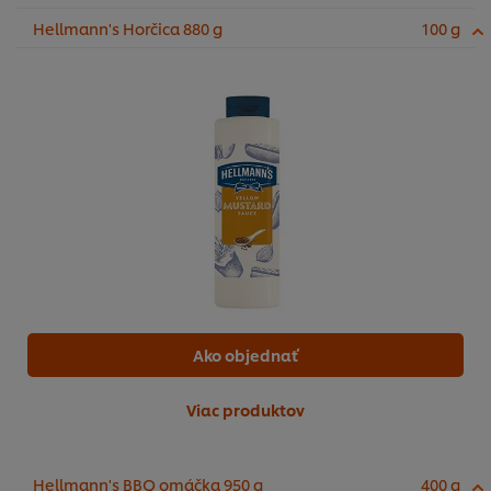
Hellmann's Horčica 880 g
100 g
Ako objednať
Viac produktov
Hellmann's BBQ omáčka 950 g
400 g