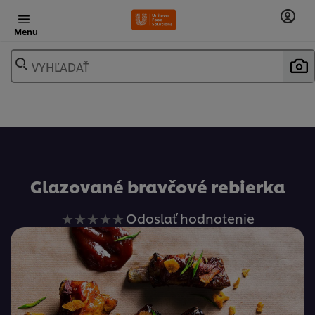
Menu
VYHĽADAŤ
Obľúbené
Glazované bravčové rebierka
Pre
Odoslať hodnotenie
túto
recipe
neboli
odoslané
žiadne