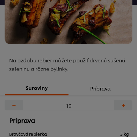
hodnotenia
Na ozdobu rebier môžete použiť drvenú sušenú
zeleninu a rôzne bylinky.
Suroviny
Príprava
−
+
Príprava
Bravčová rebierka
3 kg