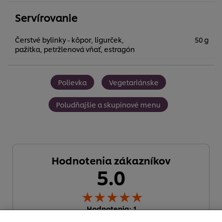
Servírovanie
Čerstvé bylinky - kôpor, ligurček,
50 g
pažítka, petržlenová vňať, estragón
Polievka
Vegetariánske
Poludňajšie a skupinové menu
Hodnotenia zákazníkov
5.0
Používame súbory cookies (a podobné techniky), aby
sme mohli zlepšiť Vaše skúsenosti s našim webom.
Súbory cookies Vám umožňujú využívať niektoré funkcie
(ako je napr. Ukladanie online nákupného košíka),
funkcia zdieľanie na sociálnych sieťach (pre Facebook,
Hodnotenia: 1
Instagram atď.) A prispôsobovať správy a zobrazovať