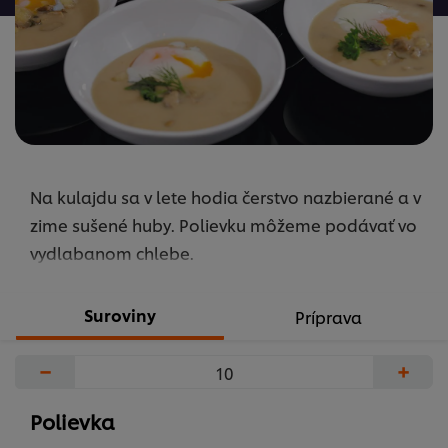
5.0
z
5
z
1
hodnotení.
Na kulajdu sa v lete hodia čerstvo nazbierané a v
zime sušené huby. Polievku môžeme podávať vo
vydlabanom chlebe.
Suroviny
Príprava
−
+
Polievka