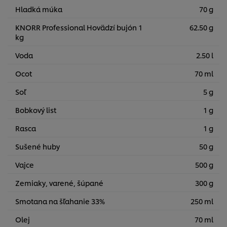
Hladká múka
70 g
KNORR Professional Hovädzí bujón 1
62.50 g
kg
Voda
2.50 l
Ocot
70 ml
Soľ
5 g
Bobkový list
1 g
Rasca
1 g
Sušené huby
50 g
Vajce
500 g
Zemiaky, varené, šúpané
300 g
Smotana na šľahanie 33%
250 ml
Olej
70 ml