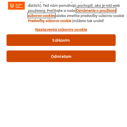
reklamy podľa Vašich záujmov (na našich stránkach a
5
1
ďalších). Tiež nám pomáhajú pochopiť, ako je náš web
používaný. Prečítajte si naše
Oznámenie o používaní
4
súborov cookies
alebo zmeňte predvoľby súborov cookie
Predvoľby súborov cookie
(môžete tak urobiť
3
kedykoľvek). Kliknutím na políčko "Súhlasím" nám
Nastavenia súborov cookie
dávate aktívny súhlas s používaním súborov cookies.
2
Súhlasím
1
Odmietam
Odoslať hodnotenie
Stiahnuť PDF
Poslať emailom