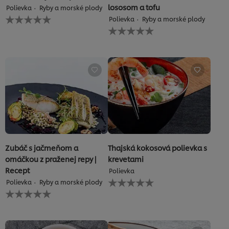
lososom a tofu
Polievka
Ryby a morské plody
Pre
Polievka
Ryby a morské plody
túto
Pre
recipe
túto
neboli
recipe
odoslané
neboli
žiadne
odoslané
hodnotenia
žiadne
hodnotenia
Zubáč s jačmeňom a
Thajská kokosová polievka s
omáčkou z praženej repy |
krevetami
Recept
Polievka
Pre
Polievka
Ryby a morské plody
túto
Pre
Používame súbory cookies (a podobné techniky), aby
recipe
túto
sme mohli zlepšiť Vaše skúsenosti s našim webom.
neboli
recipe
Súbory cookies Vám umožňujú využívať niektoré funkcie
odoslané
neboli
(ako je napr. Ukladanie online nákupného košíka),
žiadne
odoslané