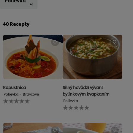
Polievka
40
Recepty
Kapustnica
Silný hovädzí vývar s
bylinkovým kvapkaním
Polievka
Bravčové
Pre
Polievka
túto
Pre
recipe
túto
neboli
recipe
odoslané
neboli
žiadne
odoslané
hodnotenia
žiadne