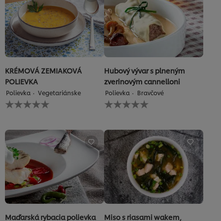
hodnotenia
KRÉMOVÁ ZEMIAKOVÁ
Hubový vývar s plneným
POLIEVKA
zverinovým cannelloni
Polievka
Vegetariánske
Polievka
Bravčové
Pre
Pre
túto
túto
recipe
recipe
neboli
neboli
odoslané
odoslané
žiadne
žiadne
hodnotenia
hodnotenia
Maďarská rybacia polievka
Miso s riasami wakem,