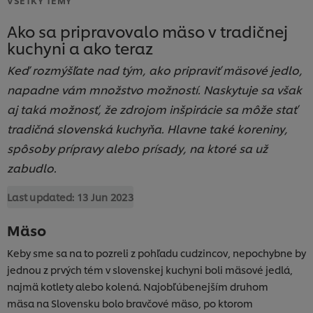
Ako sa pripravovalo mäso v tradičnej
kuchyni a ako teraz
Keď rozmýšľate nad tým, ako pripraviť mäsové jedlo,
napadne vám množstvo možností. Naskytuje sa však
aj taká možnosť, že zdrojom inšpirácie sa môže stať
tradičná slovenská kuchyňa. Hlavne také koreniny,
spôsoby prípravy alebo prísady, na ktoré sa už
zabudlo.
Last updated:
13 Jun 2023
Mäso
Keby sme sa na to pozreli z pohľadu cudzincov, nepochybne by
jednou z prvých tém v slovenskej kuchyni boli mäsové jedlá,
najmä kotlety alebo kolená. Najobľúbenejším druhom
mäsa na Slovensku bolo bravčové mäso, po ktorom