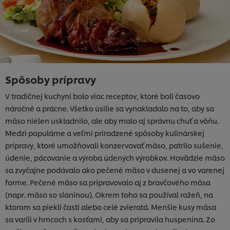
Spôsoby prípravy
V tradičnej kuchyni bolo viac receptov, ktoré boli časovo
náročné a prácne. Všetko úsilie sa vynakladalo na to, aby sa
mäso nielen uskladnilo, ale aby malo aj správnu chuť a vôňu.
Medzi populárne a veľmi prirodzené spôsoby kulinárskej
prípravy, ktoré umožňovali konzervovať mäso, patrilo sušenie,
údenie, pácovanie a výroba údených výrobkov. Hovädzie mäso
sa zvyčajne podávalo ako pečené mäso v dusenej a vo varenej
forme. Pečené mäso sa pripravovalo aj z bravčového mäsa
(napr. mäso so slaninou). Okrem toho sa používal ražeň, na
ktorom sa piekli časti alebo celé zvieratá. Menšie kusy mäsa
sa varili v hrncoch s kosťami, aby sa pripravila huspenina. Zo