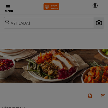
Menu
VYHĽADAŤ
VŠETKY TÉMY