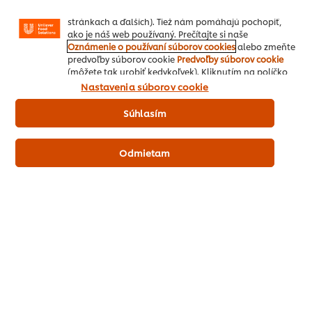
zobrazovať reklamy podľa Vašich záujmov (na našich
stránkach a ďalších). Tiež nám pomáhajú pochopiť,
ako je náš web používaný. Prečítajte si naše
Oznámenie o používaní súborov cookies
alebo zmeňte
predvoľby súborov cookie
Predvoľby súborov cookie
(môžete tak urobiť kedykoľvek). Kliknutím na políčko
"Súhlasím" nám dávate aktívny súhlas s používaním
Koreniny
Nastavenia súborov cookie
súborov cookies.
Mohlo by zdať, že v minulosti bolo menej korenín. To však nie
Súhlasím
je úplne pravda. V skutočnosti ony vytvárali chuť jedla. Preto sa
množstvo použitých korenín v danom pokrme nelíši od
Odmietam
dnešných receptov. Medzi miestnymi koreninami dominovali
saturejka, petržlen, cibuľa, cesnak, ligurček, kôpor, borievka,
pamajorán, chren, horčica, mäta, rasca a skorocel, čerešňové
a dubové listy. Dovážali sa koreniny ako zázvor, šafran, čierne
korenie alebo muškátový oriešok. Na sladenie sa častejšie
ako cukor používal med. Mnoho jedál malo pikantnú, sladkú a
kyslú chuť, ktorá sa viac podobala na orientálnu kuchyňu.
Mnohé z korenín nikdy nestratili svoju obľúbenosť. Patrí medzi
ne cibuľa, cesnak, majorán, kôpor, petržlen, mäta, rasca,