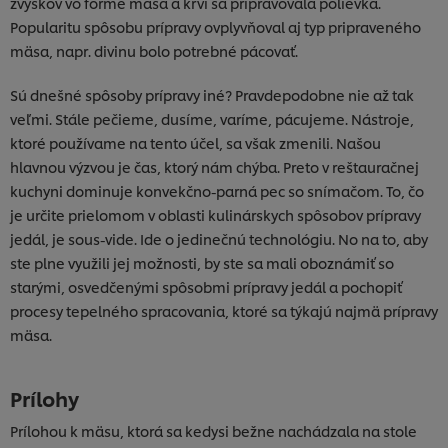
zvyškov vo forme mäsa a krvi sa pripravovala polievka.
Popularitu spôsobu prípravy ovplyvňoval aj typ pripraveného
mäsa, napr. divinu bolo potrebné pácovať.
Sú dnešné spôsoby prípravy iné? Pravdepodobne nie až tak
veľmi. Stále pečieme, dusíme, varíme, pácujeme. Nástroje,
ktoré používame na tento účel, sa však zmenili. Našou
hlavnou výzvou je čas, ktorý nám chýba. Preto v reštauračnej
kuchyni dominuje konvekčno-parná pec so snímačom. To, čo
je určite prielomom v oblasti kulinárskych spôsobov prípravy
jedál, je sous-vide. Ide o jedinečnú technológiu. No na to, aby
ste plne využili jej možnosti, by ste sa mali oboznámiť so
starými, osvedčenými spôsobmi prípravy jedál a pochopiť
procesy tepelného spracovania, ktoré sa týkajú najmä prípravy
mäsa.
Prílohy
Prílohou k mäsu, ktorá sa kedysi bežne nachádzala na stole