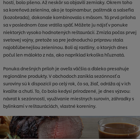
hostí, bolo pšeno. Až neskôr sa objavili zemiaky. Okrem toho
sa koreňová zelenina, ako je topinambur, paštrnák a salsefia
(kozobrada), dokonale kombinovala s mäsom. Tá prvá príloha
sa v poslednom čase vrátila späť. Môžete ju nájsť v ponuke
niektorých vysoko hodnotených reštaurácií. Zmizla počas prvej
svetovej vojny, pretože sa pre jednoduchú prípravu stala
najobľúbenejšou zeleninou. Boli aj rastliny, o ktorých dnes
počul len málokto z nás, ako napríklad krkoška hľuznatá.
Ponuka dnešných príloh je oveľa väčšia a ďaleko presahuje
regionálne produkty. V obchodoch zanikla sezónnosť a
suroviny sú k dispozícii po celý rok, čo sa, žiaľ, odráža aj v ich
kvalite a chuti. To, čo bolo kedysi prirodzené, je dnes výzvou:
návrat k sezónnosti, využívanie miestnych surovín, záhradky s
bylinkami v reštauráciách, vlastné koreniny.
Používame súbory cookies (a podobné techniky), aby
sme mohli zlepšiť Vaše skúsenosti s našim webom.
Súbory cookies Vám umožňujú využívať niektoré
funkcie (ako je napr. Ukladanie online nákupného
košíka), funkcia zdieľanie na sociálnych sieťach (pre
Facebook, Instagram atď.) A prispôsobovať správy a