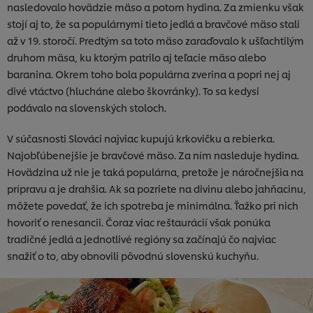
nasledovalo hovädzie mäso a potom hydina. Za zmienku však
stojí aj to, že sa populárnymi tieto jedlá a bravčové mäso stali
až v 19. storočí. Predtým sa toto mäso zaraďovalo k ušľachtilým
druhom mäsa, ku ktorým patrilo aj teľacie mäso alebo
baranina. Okrem toho bola populárna zverina a popri nej aj
divé vtáctvo (hlucháne alebo škovránky). To sa kedysi
podávalo na slovenských stoloch.
V súčasnosti Slováci najviac kupujú krkovičku a rebierka.
Najobľúbenejšie je bravčové mäso. Za ním nasleduje hydina.
Hovädzina už nie je taká populárna, pretože je náročnejšia na
prípravu a je drahšia. Ak sa pozriete na divinu alebo jahňacinu,
môžete povedať, že ich spotreba je minimálna. Ťažko pri nich
hovoriť o renesancii. Čoraz viac reštaurácií však ponúka
tradičné jedlá a jednotlivé regióny sa začínajú čo najviac
snažiť o to, aby obnovili pôvodnú slovenskú kuchyňu.