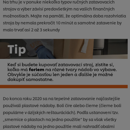
Na trhu je v ponuke niekoľko typov ručných zatavovacích
strojov a výber závisí predovšetkým na vašich finančných
možnostiach. Majte na pamäti, že optimálna doba rozohriatia
stroja by nemala prekročit 10 minút a samotné zatavenie by
malo trvať asi 2 až 3 sekundy
Do konca roku 2020 sa na tepelné zatavovanie najčastejšie
používali plastové nádoby. Boli číre alebo čierne (čierne boli
populárne v ázijských reštauráciách). Podľa ustanovení tzv.
„smernice o plastoch na jedno použitie“ by sa však všetky
plastové nádoby na jedno použitie mali nahradiť obalmi