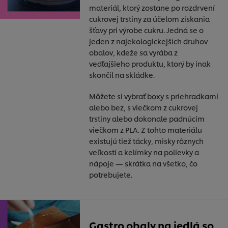
materiál, ktorý zostane po rozdrvení
cukrovej trstiny za účelom získania
šťavy pri výrobe cukru. Jedná se o
jeden z najekologickejších druhov
obalov, kdeže sa vyrába z
vedľajšieho produktu, ktorý by inak
skončil na skládke.
Môžete si vybrať boxy s priehradkami
alebo bez, s viečkom z cukrovej
trstiny alebo dokonale padnúcim
viečkom z PLA. Z tohto materiálu
existujú tiež tácky, misky rôznych
veľkostí a kelímky na polievky a
nápoje — skrátka na všetko, čo
potrebujete.
Gastro obaly na jedlá so