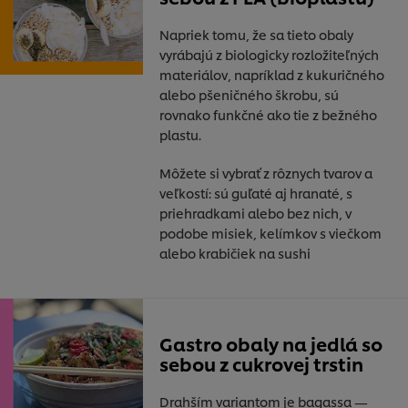
Napriek tomu, že sa tieto obaly
vyrábajú z biologicky rozložiteľných
materiálov, napríklad z kukuričného
alebo pšeničného škrobu, sú
rovnako funkčné ako tie z bežného
plastu.
Môžete si vybrať z rôznych tvarov a
veľkostí: sú guľaté aj hranaté, s
priehradkami alebo bez nich, v
podobe misiek, kelímkov s viečkom
alebo krabičiek na sushi
Gastro obaly na jedlá so
sebou z cukrovej trstin
Drahším variantom je bagassa —