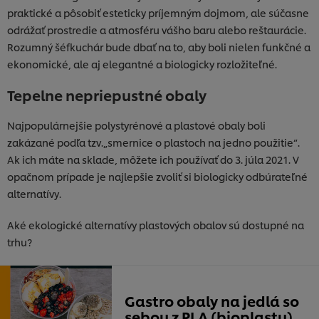
praktické a pôsobiť esteticky príjemným dojmom, ale súčasne
odrážať prostredie a atmosféru vášho baru alebo reštaurácie.
Rozumný šéfkuchár bude dbať na to, aby boli nielen funkčné a
ekonomické, ale aj elegantné a biologicky rozložiteľné.
Tepelne nepriepustné obaly
Najpopulárnejšie polystyrénové a plastové obaly boli
zakázané podľa tzv.„smernice o plastoch na jedno použitie“.
Ak ich máte na sklade, môžete ich používať do 3. júla 2021. V
opačnom prípade je najlepšie zvoliť si biologicky odbúrateľné
alternatívy.
Aké ekologické alternatívy plastových obalov sú dostupné na
trhu?
Gastro obaly na jedlá so
sebou z PLA (bioplastu)