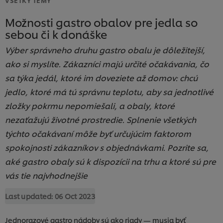
Možnosti gastro obalov pre jedla so
sebou či k donáške
Výber správneho druhu gastro obalu je dôležitejší,
ako si myslíte. Zákazníci majú určité očakávania, čo
sa týka jedál, ktoré im doveziete až domov: chcú
jedlo, ktoré má tú správnu teplotu, aby sa jednotlivé
zložky pokrmu nepomiešali, a obaly, ktoré
nezaťažujú životné prostredie. Splnenie všetkých
týchto očakávaní môže byť určujúcim faktorom
spokojnosti zákazníkov s objednávkami. Pozrite sa,
aké gastro obaly sú k dispozícii na trhu a ktoré sú pre
vás tie najvhodnejšie
Last updated:
06 Oct 2023
Jednorazové gastro nádoby sú ako riady — musia byť