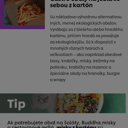
sebou z kartón
Sú nákladovo výhodnou alternatívou
iných, menej ekologických obalov.
Vyrábajú sa z bieleho alebo hnedého
kartónu, pričom hnedá sa považuje
za ekologickejšiu. Sú k dispozícii v
mnohých rôznych tvaroch a
veľkostiach – ako napríklad obedové
boxy, krabičky, misky, kelímky na
polievku, krabičky na rezance a
špeciálne obaly na hranolky, burgre
a wrapy