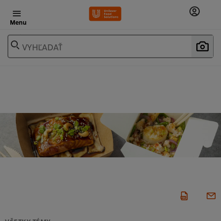
Menu
VYHĽADAŤ
VŠETKY TÉMY