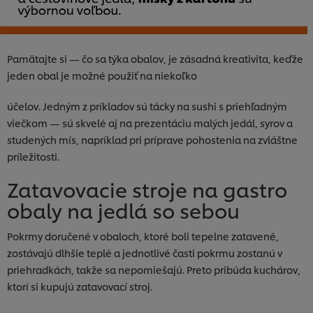
Pamätajte si — čo sa týka obalov, je zásadná kreativita, keďže
jeden obal je možné použiť na niekoľko
účelov. Jedným z príkladov sú tácky na sushi s priehľadným
viečkom — sú skvelé aj na prezentáciu malých jedál, syrov a
studených mís, napríklad pri príprave pohostenia na zvláštne
príležitosti.
Zatavovacie stroje na gastro
obaly na jedlá so sebou
Pokrmy doručené v obaloch, ktoré boli tepelne zatavené,
zostávajú dlhšie teplé a jednotlivé časti pokrmu zostanú v
priehradkách, takže sa nepomiešajú. Preto pribúda kuchárov,
ktorí si kupujú zatavovací stroj.