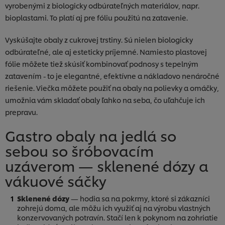
vyrobenými z biologicky odbúrateľných materiálov, napr.
bioplastami. To platí aj pre fóliu použitú na zatavenie.
Vyskúšajte obaly z cukrovej trstiny. Sú nielen biologicky
odbúrateľné, ale aj esteticky príjemné. Namiesto plastovej
fólie môžete tiež skúsiť kombinovať podnosy s tepelným
zatavením - to je elegantné, efektívne a nákladovo nenáročné
riešenie. Viečka môžete použiť na obaly na polievky a omáčky,
umožnia vám skladať obaly ľahko na seba, čo uľahčuje ich
prepravu.
Gastro obaly na jedlá so
sebou so šróbovacím
uzáverom — sklenené dózy a
vákuové sáčky
Používame súbory cookies (a podobné techniky), aby
Sklenené dózy
— hodia sa na pokrmy, ktoré si zákazníci
sme mohli zlepšiť Vaše skúsenosti s našim webom.
zohrejú doma, ale môžu ich využiť aj na výrobu vlastných
Súbory cookies Vám umožňujú využívať niektoré
funkcie (ako je napr. Ukladanie online nákupného
konzervovaných potravín. Stačí len k pokynom na zohriatie