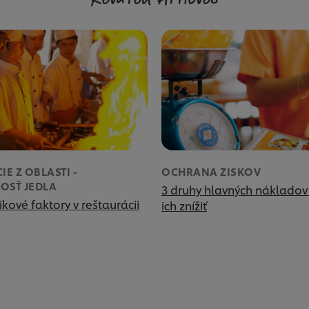
IE Z OBLASTI -
OCHRANA ZISKOV
OSŤ JEDLA
3 druhy hlavných nákladov
ikové faktory v reštaurácii
ich znížiť