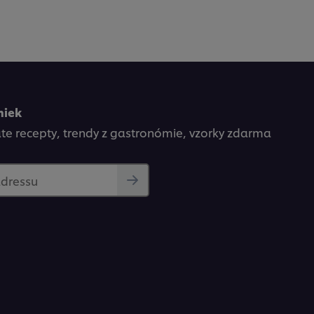
niek
kate recepty, trendy z gastronómie, vzorky zdarma
adressu