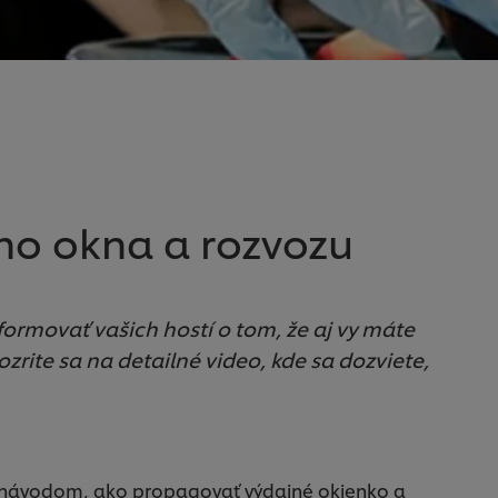
ho okna a rozvozu
nformovať vašich hostí o tom, že aj vy máte
zrite sa na detailné video, kde sa dozviete,
m návodom, ako propagovať výdajné okienko a