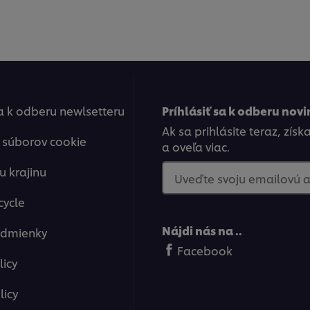
sa k odberu newlsetteru
Príhlásiť sa k odberu novi
Ak sa prihlásite teraz, zís
 súborov cookie
a oveľa viac.
u krajinu
Uveďte svoju emailovú 
cycle
Nájdi nás na ..
odmienky
Facebook
licy
licy