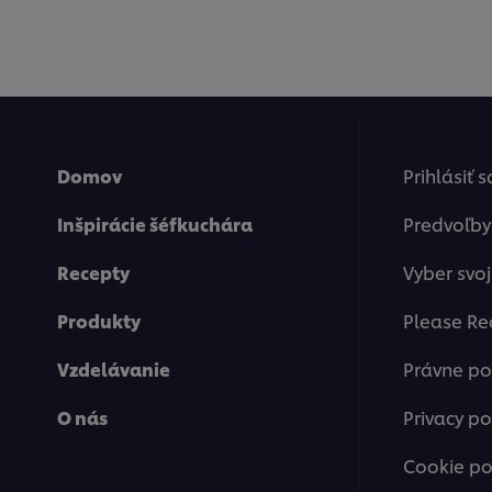
Domov
Prihlásiť 
Inšpirácie šéfkuchára
Predvoľby
Recepty
Vyber svoj
Produkty
Please Re
Vzdelávanie
Právne p
O nás
Privacy po
Cookie po