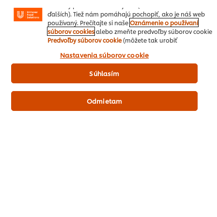
reklamy podľa Vašich záujmov (na našich stránkach a
ďalších). Tiež nám pomáhajú pochopiť, ako je náš web
používaný. Prečítajte si naše
Oznámenie o používaní
súborov cookies
alebo zmeňte predvoľby súborov cookie
Predvoľby súborov cookie
(môžete tak urobiť
kedykoľvek). Kliknutím na políčko "Súhlasím" nám
Nastavenia súborov cookie
dávate aktívny súhlas s používaním súborov cookies.
Súhlasím
Odmietam
Domov
Inšpirácie šéfkuchára
Recepty
Produkty