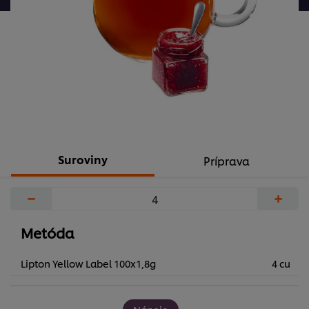
hodnotenia
Suroviny
Príprava
−
+
Metóda
Lipton Yellow Label 100x1,8g
4 cu