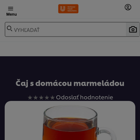
Menu
VYHĽADAŤ
Obľúbené
Čaj s domácou marmeládou
Pre
Odoslať hodnotenie
túto
recipe
neboli
odoslané
žiadne