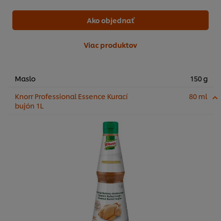
Ako objednať
Viac produktov
Maslo
150 g
Knorr Professional Essence Kurací
80 ml
bujón 1L
Používame súbory cookies (a podobné techniky), aby
sme mohli zlepšiť Vaše skúsenosti s našim webom.
Súbory cookies Vám umožňujú využívať niektoré funkcie