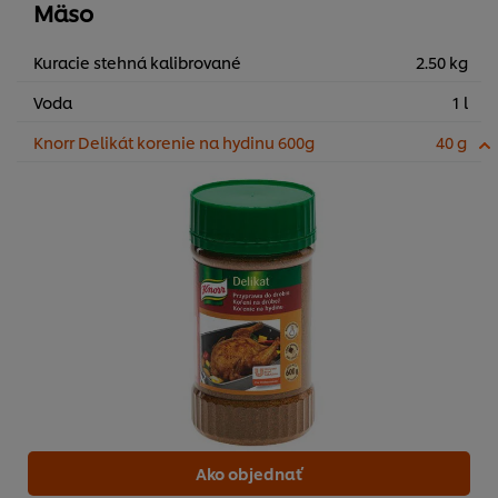
Mäso
Kuracie stehná kalibrované
2.50 kg
Voda
1 l
Knorr Delikát korenie na hydinu 600g
40 g
Ako objednať