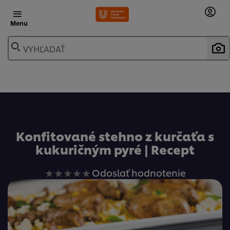
Menu
VYHĽADAŤ
Obľúbené
Konfitované stehno z kurčaťa s
kukuričným pyré | Recept
Pre
Odoslať hodnotenie
túto
recipe
neboli
odoslané