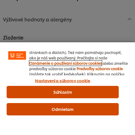
Používame súbory cookies (a podobné techniky), aby
Výživové hodnoty a alergény
sme mohli zlepšiť Vaše skúsenosti s našim webom.
Súbory cookies Vám umožňujú využívať niektoré
funkcie (ako je napr. Ukladanie online nákupného
košíka), funkcia zdieľanie na sociálnych sieťach (pre
Zloženie
Facebook, Instagram atď.) A prispôsobovať správy a
Zloženie v dehydrovanom stave: zemiakový škrob, slnečnicový
zobrazovať reklamy podľa Vašich záujmov (na našich
olej, arómy, maltodextrín, modifikovaný zemiakový škrob,
stránkach a ďalších). Tiež nám pomáhajú pochopiť,
palmový tuk, zvýrazňovač chuti (glutaman sodný), jedlá soľ
ako je náš web používaný. Prečítajte si naše
jódovaná (jedlá soľ, jodid draselný), kvasničný extrakt,
Oznámenie o používaní súborov cookies
alebo zmeňte
paradajkové pyré v prášku 3,7%, cukor, sušená cibuľa, extrakt z
predvoľby súborov cookie
Predvoľby súborov cookie
(môžete tak urobiť kedykoľvek). Kliknutím na políčko
bieleho vína, karamelový sirup. Môže obsahovať mlieko,
"Súhlasím" nám dávate aktívny súhlas s používaním
vajcia, glutén, zeler, sóju a horčicu.
Nastavenia súborov cookie
súborov cookies.
Súhlasím
Nutričné hodnoty
Energia kJ
Odmietam
1,754.00 kJ
Energia kcal
419.22 kcal