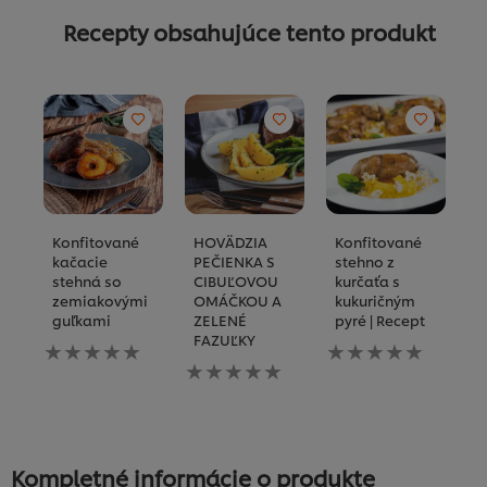
Recepty obsahujúce tento produkt
Konfitované
HOVÄDZIA
Konfitované
K
kačacie
PEČIENKA S
stehno z
k
stehná so
CIBUĽOVOU
kurčaťa s
k
zemiakovými
OMÁČKOU A
kukuričným
Pr
guľkami
ZELENÉ
pyré | Recept
tú
FAZUĽKY
Pre
Pre
re
túto
Pre
túto
ne
recipe
túto
recipe
o
neboli
recipe
neboli
ž
odoslané
neboli
odoslané
h
žiadne
odoslané
žiadne
hodnotenia
žiadne
hodnotenia
Kompletné informácie o produkte
hodnotenia