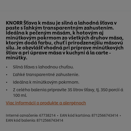
KNORR Šťava k mäsu je silná a lahodná šťava v
paste s ľahkým transparentným zahustením.
Ideálna k pečeným mäsám, k hotovým aj
minútkovým pokrmom zo všetkých druhov mäsa,
ktorým dodá farbu, chuť i prirodzenejšiu mäsovú
silu. Je obzvlášť vhodná pri príprave minútkových
štiav a pri úprave mäsa v kuchyni á la carte -
minútky.
Silná šťava s lahodnou chuťou.
Ľahké transparentné zahustenie.
Ideálna k minútkovým pokrmom.
Z celého balenia pripravíte 35 litrov šťavy, tj. 350 porcií á
100 ml.
Viac informácií o produkte a alergénoch
Interné označenie:
67738214
•
EAN kód kartóna:
8712566743414
•
EAN kód balenia:
8712566743414