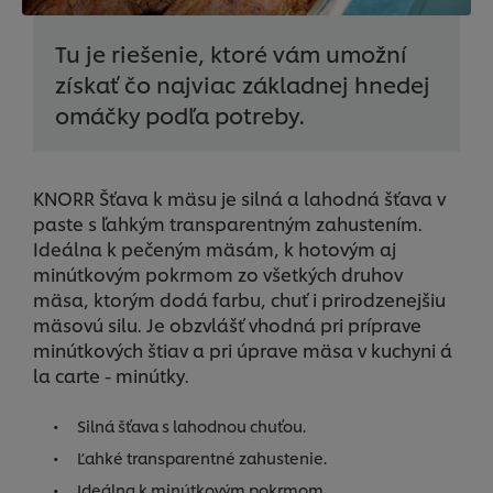
Tu je riešenie, ktoré vám umožní
získať čo najviac základnej hnedej
omáčky podľa potreby.
KNORR Šťava k mäsu je silná a lahodná šťava v
paste s ľahkým transparentným zahustením.
Ideálna k pečeným mäsám, k hotovým aj
minútkovým pokrmom zo všetkých druhov
mäsa, ktorým dodá farbu, chuť i prirodzenejšiu
mäsovú silu. Je obzvlášť vhodná pri príprave
minútkových štiav a pri úprave mäsa v kuchyni á
la carte - minútky.
Silná šťava s lahodnou chuťou.
Ľahké transparentné zahustenie.
Ideálna k minútkovým pokrmom.