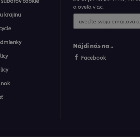
 súborov cookie
a oveľa viac.
u krajinu
uveďte svoju emailovú 
cycle
odmienky
Nájdi nás na ..
licy
Facebook
licy
ánok
sť