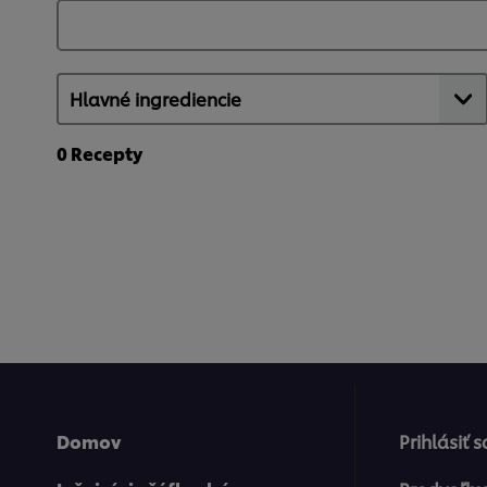
0
Recepty
Domov
Prihlásiť 