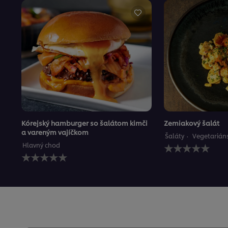
Kórejský hamburger so šalátom kimči
Zemiakový šalát
a vareným vajíčkom
Šaláty
Vegetarián
Pre
Hlavný chod
Pre
túto
túto
recipe
recipe
neboli
neboli
odoslané
odoslané
žiadne
žiadne
hodnotenia
hodnotenia