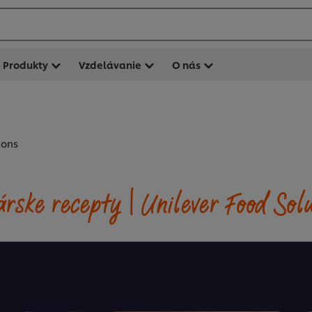
Produkty
Vzdelávanie
O nás
ions
rske recepty | Unilever Food Sol