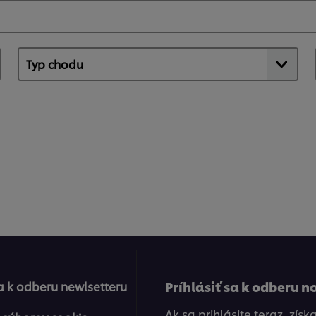
1
h
Príhlásiť sa k odberu n
sa k odberu newlsetteru
Ak sa prihlásite teraz, zís