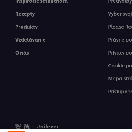
Inšpirácie šéfkuchára
Predvoľby
Recepty
Vyber svoj
Produkty
Please Re
Vzdelávanie
Právne p
O nás
Privacy po
Cookie po
Mapa str
Prístupno