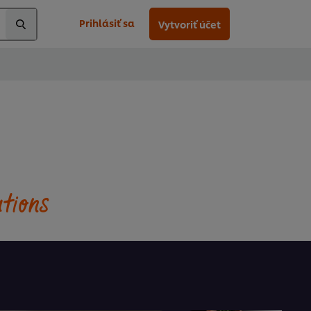
Prihlásiť sa
Vytvoriť účet
utions