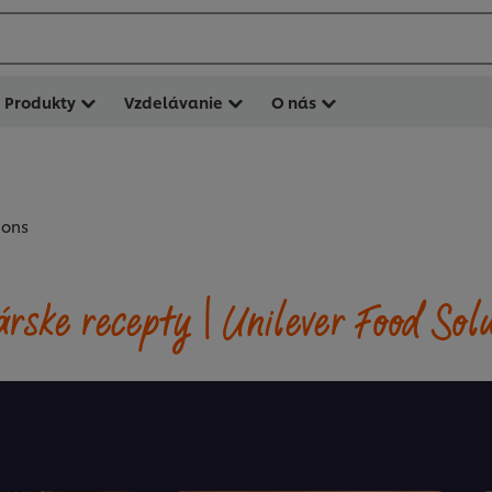
Produkty
Vzdelávanie
O nás
ions
rske recepty | Unilever Food Sol