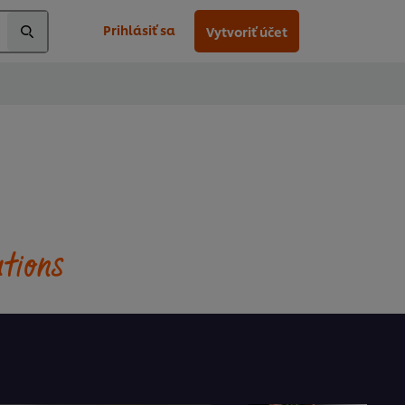
Prihlásiť sa
Vytvoriť účet
utions