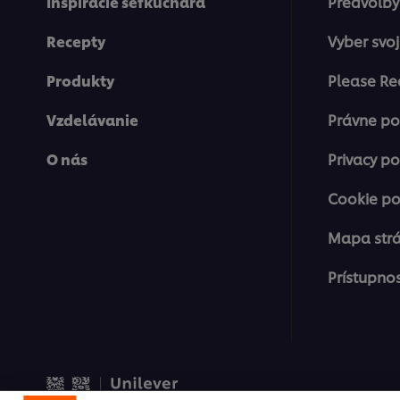
Inšpirácie šéfkuchára
Predvoľby
Recepty
Vyber svoj
Produkty
Please Re
Vzdelávanie
Právne p
O nás
Privacy po
Cookie po
Mapa str
Prístupno