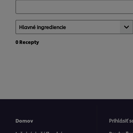
0
Recepty
Domov
Prihlásiť 