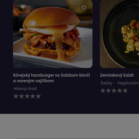
Kórejský hamburger so šalátom kimči
Zemiakový šalát
a vareným vajíčkom
Šaláty
Vegetarián
Pre
Hlavný chod
Pre
túto
túto
recipe
recipe
neboli
neboli
odoslané
odoslané
žiadne
žiadne
hodnotenia
hodnotenia