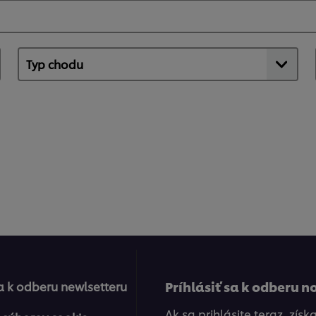
1
h
Príhlásiť sa k odberu n
sa k odberu newlsetteru
Ak sa prihlásite teraz, zís