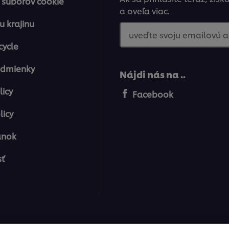
 súborov cookie
a oveľa viac.
u krajinu
uveďte svoju emailovú 
cycle
odmienky
Nájdi nás na ..
licy
Facebook
licy
ánok
sť