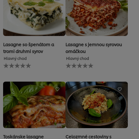
hodnotenia
hodnotenia
Lasagne so špenátom a
Lasagne s jemnou syrovou
tromi druhmi syrov
omáčkou
Hlavný chod
Hlavný chod
Pre
Pre
túto
túto
recipe
recipe
neboli
neboli
odoslané
odoslané
žiadne
žiadne
hodnotenia
hodnotenia
Toskánske lasagne
Celozrnné cestoviny s