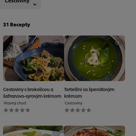
Cestoviny
31
Recepty
Cestoviny s brokolicou a
Tortellini so špenátovým
šafranovo-syrovým krémom
krémom
Hlavný chod
Cestoviny
Pre
Pre
túto
túto
recipe
recipe
neboli
neboli
odoslané
odoslané
žiadne
žiadne