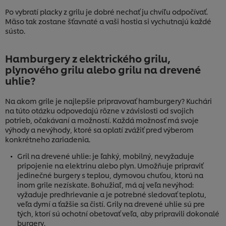
Po vybratí placky z grilu je dobré nechať ju chvíľu odpočívať.
Mäso tak zostane šťavnaté a vaši hostia si vychutnajú každé
sústo.
Hamburgery z elektrického grilu,
plynového grilu alebo grilu na drevené
uhlie?
Na akom grile je najlepšie pripravovať hamburgery? Kuchári
na túto otázku odpovedajú rôzne v závislosti od svojich
potrieb, očakávaní a možností. Každá možnosť má svoje
výhody a nevýhody, ktoré sa oplatí zvážiť pred výberom
konkrétneho zariadenia.
Gril na drevené uhlie: je ľahký, mobilný, nevyžaduje
pripojenie na elektrinu alebo plyn. Umožňuje pripraviť
jedinečné burgery s teplou, dymovou chuťou, ktorú na
inom grile nezískate. Bohužiaľ, má aj veľa nevýhod:
vyžaduje predhrievanie a je potrebné sledovať teplotu,
veľa dymí a ťažšie sa čistí. Grily na drevené uhlie sú pre
tých, ktorí sú ochotní obetovať veľa, aby pripravili dokonalé
burgery.