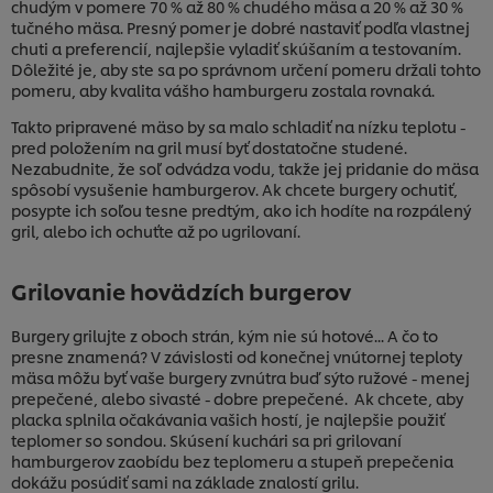
chudým v pomere 70 % až 80 % chudého mäsa a 20 % až 30 %
tučného mäsa. Presný pomer je dobré nastaviť podľa vlastnej
chuti a preferencií, najlepšie vyladiť skúšaním a testovaním.
Dôležité je, aby ste sa po správnom určení pomeru držali tohto
pomeru, aby kvalita vášho hamburgeru zostala rovnaká.
Takto pripravené mäso by sa malo schladiť na nízku teplotu -
pred položením na gril musí byť dostatočne studené.
Nezabudnite, že soľ odvádza vodu, takže jej pridanie do mäsa
spôsobí vysušenie hamburgerov. Ak chcete burgery ochutiť,
posypte ich soľou tesne predtým, ako ich hodíte na rozpálený
gril, alebo ich ochuťte až po ugrilovaní.
Grilovanie hovädzích burgerov
Burgery grilujte z oboch strán, kým nie sú hotové... A čo to
presne znamená? V závislosti od konečnej vnútornej teploty
mäsa môžu byť vaše burgery zvnútra buď sýto ružové - menej
prepečené, alebo sivasté - dobre prepečené. Ak chcete, aby
placka splnila očakávania vašich hostí, je najlepšie použiť
teplomer so sondou. Skúsení kuchári sa pri grilovaní
hamburgerov zaobídu bez teplomeru a stupeň prepečenia
dokážu posúdiť sami na základe znalostí grilu.