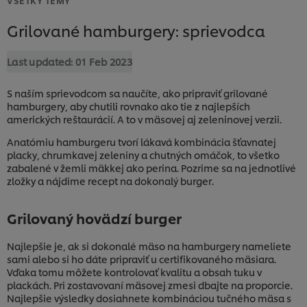
Grilované hamburgery: sprievodca
Last updated:
01 Feb 2023
S naším sprievodcom sa naučíte, ako pripraviť grilované
hamburgery, aby chutili rovnako ako tie z najlepších
amerických reštaurácií. A to v mäsovej aj zeleninovej verzii.
Anatómiu hamburgeru tvorí lákavá kombinácia šťavnatej
placky, chrumkavej zeleniny a chutných omáčok, to všetko
zabalené v žemli mäkkej ako perina. Pozrime sa na jednotlivé
zložky a nájdime recept na dokonalý burger.
Grilovaný hovädzí burger
Najlepšie je, ak si dokonalé mäso na hamburgery nameliete
sami alebo si ho dáte pripraviť u certifikovaného mäsiara.
Vďaka tomu môžete kontrolovať kvalitu a obsah tuku v
plackách. Pri zostavovaní mäsovej zmesi dbajte na proporcie.
Najlepšie výsledky dosiahnete kombináciou tučného mäsa s