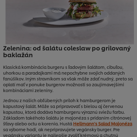
Zelenina: od šalátu coleslaw po grilovaný
baklažán
Klasická kombinácia burgeru s ľadovým šalátom, cibuľou,
uhorkou a paradajkami má nepochybne svojich oddaných
fanúšikov. Iným stravníkom sa však môže zdať nudný, preto sa
oplatí mať v ponuke burgerov možnosti so zaujímavejšími
kombináciami zeleniny.
Jednou z našich obľúbených príloh k hamburgerom je
kapustový šalát. Môže sa pripravovať s bielou aj červenou
kapustou, ktorá dodáva hamburgeru výraznú sviežu farbu.
Základom takéhoto šalátu je majonéza s pridaním citrónovej
šťavy alebo octu a korenia. Hustá
Hellmann's Salad Majonéza
sa výborne hodí, ak nepripravujete vegánsky burger. Pre
vegánsku variantu je najlepšie zvoliť krémovú a chutnú