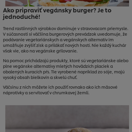
Ako pripraviť vegánsky burger? Je to
jednoduché!
Trend rastlinných výrobkov dominuje v stravovacom priemysle.
V súčasnosti si väčšina burgerových prevádzok uvedomuje, že
podávanie vegetariánskych a vegánskych alternatív im
umožňuje zvýšiť zisk a prilákať nových hostí. Nie každý kuchár
však vie, ako na vegánske grilovanie.
Na pomoc prichádzajú produkty, ktoré sú vegetariánske alebo
plne vegánske alternatívy mletých hovädzích placiek a
obalených kuracích pŕs. Tie vyrobené napríklad zo sóje, majú
vysoký obsah bielkovín a skvelú chuť.
Väčsinu z nich môžete ich použiť rovnako ako ich mäsové
náprotivky a servítovať v chrumkavej žemli.