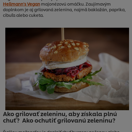
Hellmann’s Vegan
majonézovú omáčku. Zaujímavým
doplnkom je aj grilovaná zelenina, najmä baklažán, paprika,
cibuľa alebo cuketa.
Ako grilovať zeleninu, aby získala plnú
chuť? Ako ochutiť grilovanú zeleninu?
Ďalšou možnosťou je doplniť chuť burgeru pečenou alebo