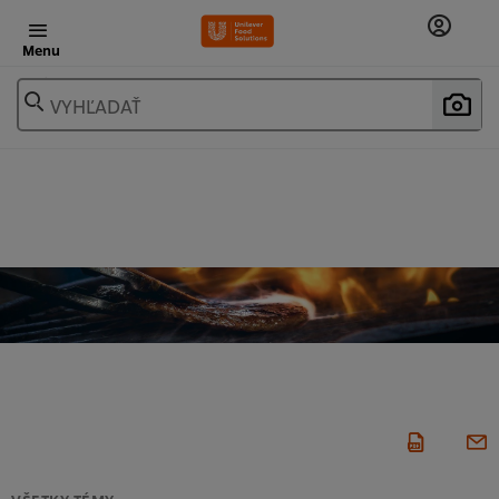
Menu
VYHĽADAŤ
VŠETKY TÉMY