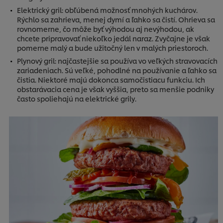
Elektrický gril: obľúbená možnosť mnohých kuchárov.
Rýchlo sa zahrieva, menej dymí a ľahko sa čistí. Ohrieva sa
rovnomerne, čo môže byť výhodou aj nevýhodou, ak
chcete pripravovať niekoľko jedál naraz. Zvyčajne je však
pomerne malý a bude užitočný len v malých priestoroch.
Plynový gril: najčastejšie sa používa vo veľkých stravovacích
zariadeniach. Sú veľké, pohodlné na používanie a ľahko sa
čistia. Niektoré majú dokonca samočistiacu funkciu. Ich
obstarávacia cena je však vyššia, preto sa menšie podniky
často spoliehajú na elektrické grily.